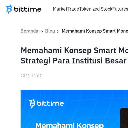
Market
Trade
Tokenized Stock
Future
Beranda
Blog
>
>
Memahami Konsep Smart Mon
Strategi Para Institusi Besar
2025-10-07