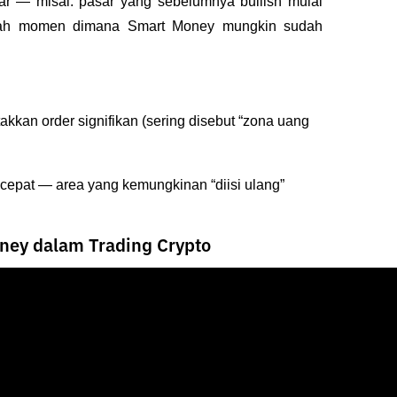
 — misal: pasar yang sebelumnya bullish mulai 
nilah momen dimana Smart Money mungkin sudah 
takkan order signifikan (sering disebut “zona uang 
 cepat — area yang kemungkinan “diisi ulang” 
ney dalam Trading Crypto