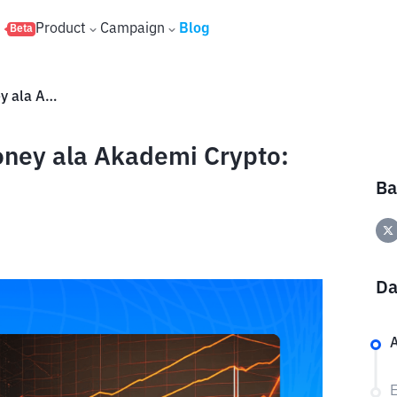
s
Product
Campaign
Blog
Beta
Memahami Konsep Smart Money ala Akademi Crypto: Strategi Para Institusi Besar
ey ala Akademi Crypto:
Ba
Da
A