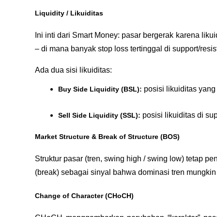
Liquidity / Likuiditas
Ini inti dari Smart Money: pasar bergerak karena liku
– di mana banyak stop loss tertinggal di support/resi
Ada dua sisi likuiditas:
 posisi likuiditas yan
Buy Side Liquidity (BSL):
 posisi likuiditas di 
Sell Side Liquidity (SSL):
Market Structure & Break of Structure (BOS)
Struktur pasar (tren, swing high / swing low) tetap pe
(break) sebagai sinyal bahwa dominasi tren mungkin
Change of Character (CHoCH)