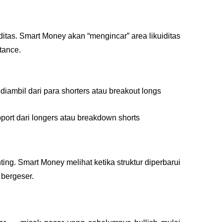
iditas. Smart Money akan “mengincar” area likuiditas 
stance.
g diambil dari para shorters atau breakout longs
support dari longers atau breakdown shorts
nting. Smart Money melihat ketika struktur diperbarui 
 bergeser.