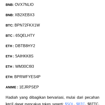
OVX7NLIO
BNB:
XB2XEBX3
BNB:
BPN72FKX1W
BTC:
65QELHTY
BTC :
DBTB8HY2
ETH :
5AIHKK8S
ETH :
WM30CI93
ETH :
BPRWFYES4P
ETH:
1EJRPSEP
ANIME :
Hadiah yang dibagikan bervariasi, mulai dari pecahan
kecil
dapat mencakup token seperti:
$SOL
,
$BTC
, $BTTC,