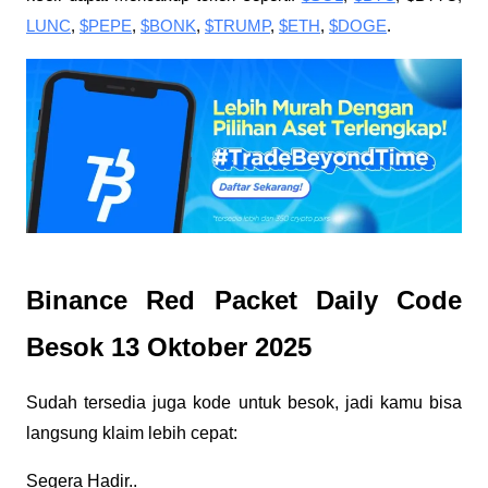
LUNC
,
$PEPE
,
$BONK
,
$TRUMP
,
$ETH
,
$DOGE
.
Binance Red Packet Daily Code
Besok 13 Oktober 2025
Sudah tersedia juga kode untuk besok, jadi kamu bisa
langsung klaim lebih cepat:
Segera Hadir..