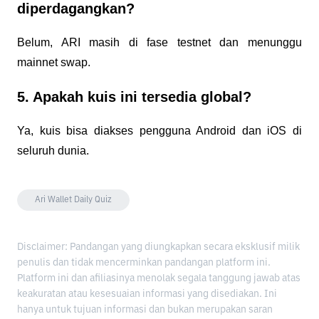
diperdagangkan?
Belum, ARI masih di fase testnet dan menunggu
mainnet swap.
5. Apakah kuis ini tersedia global?
Ya, kuis bisa diakses pengguna Android dan iOS di
seluruh dunia.
Ari Wallet Daily Quiz
Disclaimer: Pandangan yang diungkapkan secara eksklusif milik
penulis dan tidak mencerminkan pandangan platform ini.
Platform ini dan afiliasinya menolak segala tanggung jawab atas
keakuratan atau kesesuaian informasi yang disediakan. Ini
hanya untuk tujuan informasi dan bukan merupakan saran