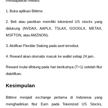
mendapatkan reward:
1. Buka aplikasi Bittime.
2. Beli atau pastikan memiliki tokenized US stocks yang 
didukung (NVDAX, AAPLX, TSLAX, GOOGLX, METAX, 
MSFTON, atau AMZNON).
3. Aktifkan Flexible Staking pada aset tersebut.
4. Reward akan otomatis masuk ke wallet setiap 24 jam.
Reward mulai dihitung pada hari berikutnya (T+1) setelah fitur 
diaktifkan.
Kesimpulan
Bittime menjadi exchange pertama di Indonesia yang 
menghadirkan fitur Earn pada Tokenized US Stocks, 