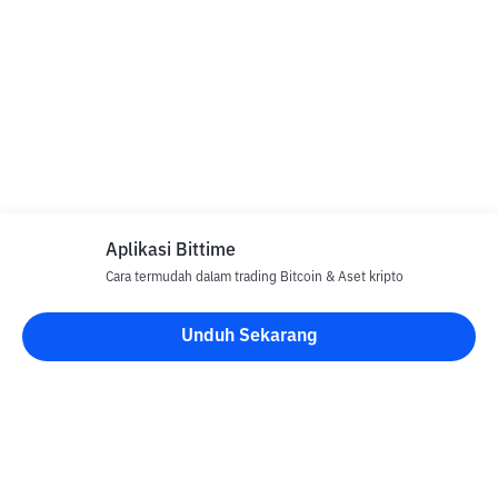
Aplikasi Bittime
Cara termudah dalam trading Bitcoin & Aset kripto
Unduh Sekarang