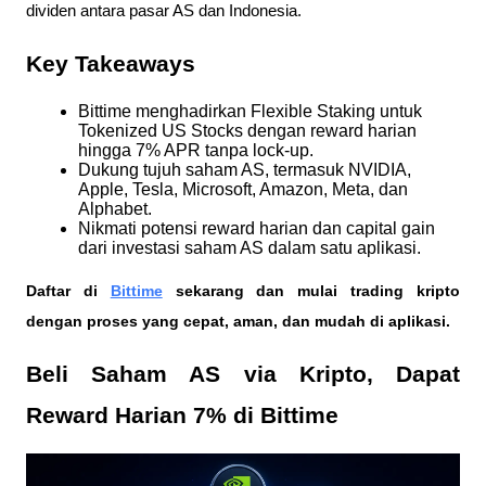
dividen antara pasar AS dan Indonesia.
Key Takeaways
Bittime menghadirkan Flexible Staking untuk 
Tokenized US Stocks dengan reward harian 
hingga 7% APR tanpa lock-up.
Dukung tujuh saham AS, termasuk NVIDIA, 
Apple, Tesla, Microsoft, Amazon, Meta, dan 
Alphabet.
Nikmati potensi reward harian dan capital gain 
dari investasi saham AS dalam satu aplikasi.
Daftar di
Bittime
 sekarang dan mulai trading kripto 
dengan proses yang cepat, aman, dan mudah di aplikasi. 
Beli Saham AS via Kripto, Dapat 
Reward Harian 7% di Bittime