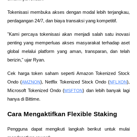
Tokenisasi membuka akses dengan modal lebih terjangkau, 
perdagangan 24/7, dan biaya transaksi yang kompetitif.
"Kami percaya tokenisasi akan menjadi salah satu inovasi 
penting yang memperluas akses masyarakat terhadap aset 
global melalui platform yang aman, transparan, dan telah 
berizin," ujar Ryan.
Cek harga token saham seperti Amazon Tokenized Stock 
Ondo (
AMZNON
), Netflix Tokenized Stock Ondo (
NFLXON
), 
Microsoft Tokenized Ondo (
MSFTON
) dan lebih banyak lagi 
hanya di Bittime.
Cara Mengaktifkan Flexible Staking
Pengguna dapat mengikuti langkah berikut untuk mulai 