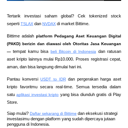
Tertarik investasi saham global? Cek tokenized stock 
seperti 
TSLAX
 dan 
NVDAX
 di market Bittime.
Bittime adalah
 platform Pedagang Aset Keuangan Digital 
(PAKD) berizin dan diawasi oleh Otoritas Jasa Keuangan 
—
 tempat kamu bisa
beli Bitcoin di Indonesia
 dan ratusan 
aset kripto lainnya mulai Rp10.000. Proses registrasi cepat, 
aman, dan bisa langsung dimulai hari ini.
Pantau konversi
USDT to IDR
 dan pergerakan harga aset 
kripto favoritmu secara real-time. Semua tersedia dalam 
satu
aplikasi investasi kripto
 yang bisa diunduh gratis di Play 
Store.
Siap mulai?
Daftar sekarang di Bittime
 dan eksekusi strategi 
investasimu dengan platform yang sudah dipercaya jutaan 
pengguna di Indonesia.