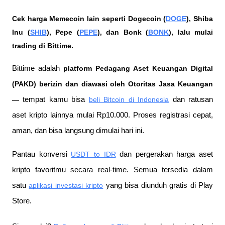
Cek harga Memecoin lain seperti Dogecoin (
DOGE
), Shiba 
Inu (
SHIB
), Pepe (
PEPE
), dan Bonk (
BONK
), lalu mulai 
trading di Bittime.
Bittime adalah
 platform Pedagang Aset Keuangan Digital 
(PAKD) berizin dan diawasi oleh Otoritas Jasa Keuangan 
—
 tempat kamu bisa
beli Bitcoin di Indonesia
 dan ratusan 
aset kripto lainnya mulai Rp10.000. Proses registrasi cepat, 
aman, dan bisa langsung dimulai hari ini.
Pantau konversi
USDT to IDR
 dan pergerakan harga aset 
kripto favoritmu secara real-time. Semua tersedia dalam 
satu
aplikasi investasi kripto
 yang bisa diunduh gratis di Play 
Store.