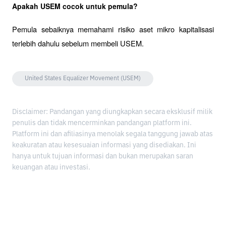
Apakah USEM cocok untuk pemula?
Pemula sebaiknya memahami risiko aset mikro kapitalisasi 
terlebih dahulu sebelum membeli USEM.
United States Equalizer Movement (USEM)
Disclaimer: Pandangan yang diungkapkan secara eksklusif milik
penulis dan tidak mencerminkan pandangan platform ini.
Platform ini dan afiliasinya menolak segala tanggung jawab atas
keakuratan atau kesesuaian informasi yang disediakan. Ini
hanya untuk tujuan informasi dan bukan merupakan saran
keuangan atau investasi.