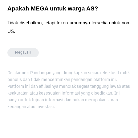
Apakah MEGA untuk warga AS?
Tidak disebutkan, tetapi token umumnya tersedia untuk non-
US.
MegaETH
Disclaimer: Pandangan yang diungkapkan secara eksklusif milik
penulis dan tidak mencerminkan pandangan platform ini.
Platform ini dan afiliasinya menolak segala tanggung jawab atas
keakuratan atau kesesuaian informasi yang disediakan. Ini
hanya untuk tujuan informasi dan bukan merupakan saran
keuangan atau investasi.