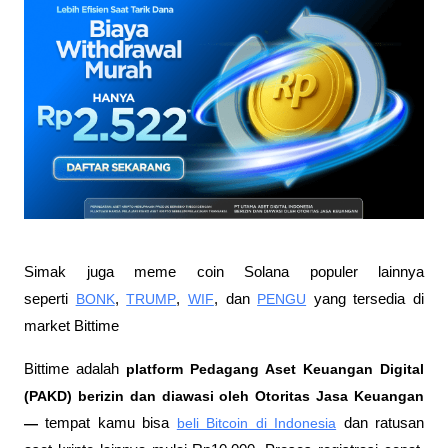
Simak juga meme coin Solana populer lainnya 
seperti 
BONK
, 
TRUMP
, 
WIF
, dan 
PENGU
 yang tersedia di 
market Bittime
Bittime adalah
 platform Pedagang Aset Keuangan Digital 
(PAKD) berizin dan diawasi oleh Otoritas Jasa Keuangan 
—
 tempat kamu bisa
beli Bitcoin di Indonesia
 dan ratusan 