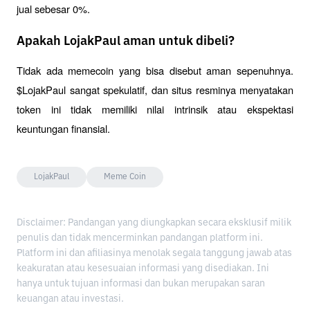
jual sebesar 0%.
Apakah LojakPaul aman untuk dibeli?
Tidak ada memecoin yang bisa disebut aman sepenuhnya. 
$LojakPaul sangat spekulatif, dan situs resminya menyatakan 
token ini tidak memiliki nilai intrinsik atau ekspektasi 
keuntungan finansial.
LojakPaul
Meme Coin
Disclaimer: Pandangan yang diungkapkan secara eksklusif milik
penulis dan tidak mencerminkan pandangan platform ini.
Platform ini dan afiliasinya menolak segala tanggung jawab atas
keakuratan atau kesesuaian informasi yang disediakan. Ini
hanya untuk tujuan informasi dan bukan merupakan saran
keuangan atau investasi.