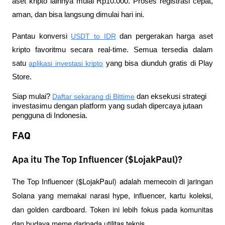
aset kripto lainnya mulai Rp10.000. Proses registrasi cepat, 
aman, dan bisa langsung dimulai hari ini.
Pantau konversi
USDT to IDR
 dan pergerakan harga aset 
kripto favoritmu secara real-time. Semua tersedia dalam 
satu
aplikasi investasi kripto
 yang bisa diunduh gratis di Play 
Store.
Siap mulai?
Daftar sekarang di Bittime
 dan eksekusi strategi 
investasimu dengan platform yang sudah dipercaya jutaan 
pengguna di Indonesia.
FAQ
Apa itu The Top Influencer ($LojakPaul)?
The Top Influencer ($LojakPaul) adalah memecoin di jaringan 
Solana yang memakai narasi hype, influencer, kartu koleksi, 
dan golden cardboard. Token ini lebih fokus pada komunitas 
dan budaya meme daripada utilitas teknis.