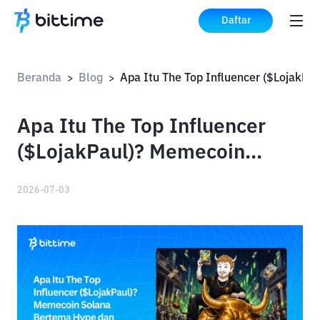
Daftar
Beranda
Blog
>
>
Apa Itu The Top Influencer
($LojakPaul)? Memecoin
Solana Bertema Hype dan
2026-07-03
Golden Cardboard