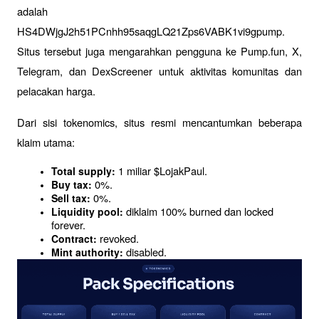
adalah 
HS4DWjgJ2h51PCnhh95saqgLQ21Zps6VABK1vi9gpump. 
Situs tersebut juga mengarahkan pengguna ke Pump.fun, X, 
Telegram, dan DexScreener untuk aktivitas komunitas dan 
pelacakan harga.
Dari sisi tokenomics, situs resmi mencantumkan beberapa 
klaim utama:
 1 miliar $LojakPaul.
Total supply:
 0%.
Buy tax:
 0%.
Sell tax:
 diklaim 100% burned dan locked 
Liquidity pool:
forever.
 revoked.
Contract:
 disabled.
Mint authority: