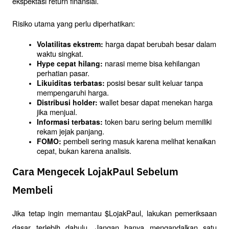
ekspektasi return finansial.
Risiko utama yang perlu diperhatikan:
 harga dapat berubah besar dalam 
Volatilitas ekstrem:
waktu singkat.
 narasi meme bisa kehilangan 
Hype cepat hilang:
perhatian pasar.
 posisi besar sulit keluar tanpa 
Likuiditas terbatas:
mempengaruhi harga.
 wallet besar dapat menekan harga 
Distribusi holder:
jika menjual.
 token baru sering belum memiliki 
Informasi terbatas:
rekam jejak panjang.
 pembeli sering masuk karena melihat kenaikan 
FOMO:
cepat, bukan karena analisis.
Cara Mengecek LojakPaul Sebelum
Membeli
Jika tetap ingin memantau $LojakPaul, lakukan pemeriksaan 
dasar terlebih dahulu. Jangan hanya mengandalkan satu 