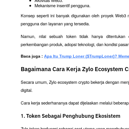
Aktivitas Web3.
Mekanisme insentif pengguna.
Konsep seperti ini banyak digunakan oleh proyek Web3 
pengguna dan layanan yang tersedia.
Namun, nilai sebuah token tidak hanya ditentukan o
perkembangan produk, adopsi teknologi, dan kondisi pasar
Baca juga : 
Apa Itu Trump Loner ($TrumpLoner)? Meme 
Bagaimana Cara Kerja Zylo Ecosystem C
Secara umum, Zylo ecosystem crypto bekerja dengan menj
digital.
Cara kerja sederhananya dapat dijelaskan melalui beberap
1. Token Sebagai Penghubung Ekosistem
Zylo token berfungsi sebagai aset utama yang menghubu