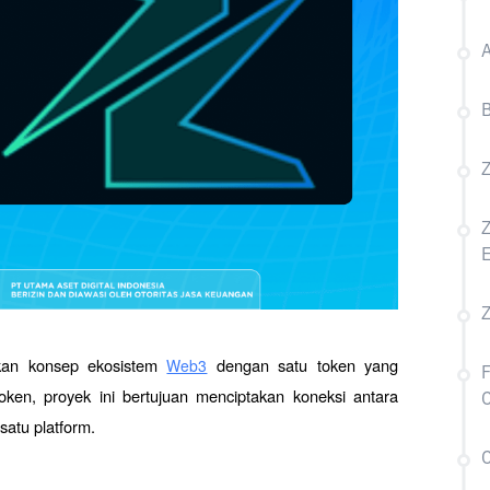
A
B
Z
Z
kan konsep ekosistem 
 dengan satu token yang 
Web3
token, proyek ini bertujuan menciptakan koneksi antara 
C
satu platform. 
C