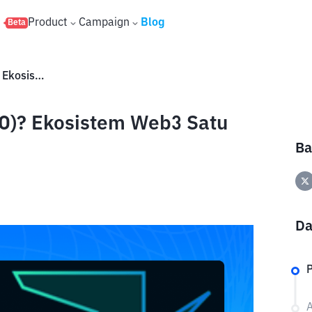
s
Product
Campaign
Blog
Beta
Apa Itu Zylo Ecosystem (ZYLO)? Ekosistem Web3 Satu Token, Berbagai Layanan
LO)? Ekosistem Web3 Satu
Ba
Da
P
A