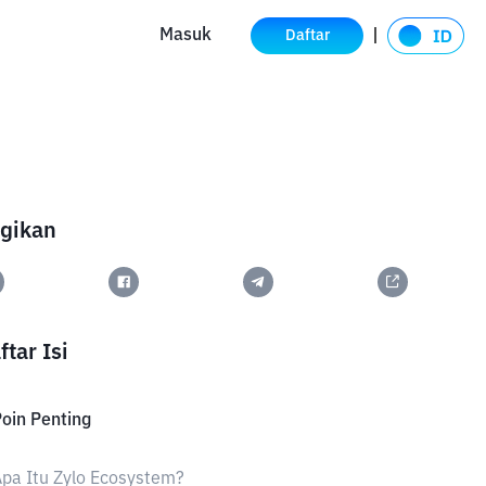
Masuk
Daftar
gikan
ftar Isi
oin Penting
pa Itu Zylo Ecosystem?