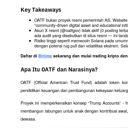
Key Takeaways
OATF bukan proyek resmi pemerintah AS. Website o
“community-driven digital asset and educational ini
Akun X resmi (@oatfgov) tidak aktif (0 posting terbar
ada audit yang disebutkan di situs resmi — ini tand
Risiko tinggi seperti memecoin Solana pada umumny
dengan potensi rug pull dan volatilitas ekstrem. Se
Daftar di
Bittime
 sekarang dan mulai trading kripto de
Apa Itu OATF dan Narasinya?
OATF (Official American Trust Fund) adalah token ko
pendidikan keuangan dan pembangunan kekayaan keluarga 
Proyek ini memperkenalkan konsep “Trump Accounts” - 
membangun tabungan untuk anak dengan kontribusi awal, 
dewasa.