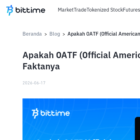
Market
Trade
Tokenized Stock
Future
Beranda
Blog
>
>
Apakah OATF (Official Americ
Faktanya
2026-06-17