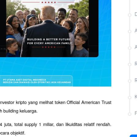
D
A
R
R
nvestor kripto yang melihat token Official American Trust 
 building keluarga. 
ta, total supply 1 miliar, dan likuiditas relatif rendah. 
ara objektif.