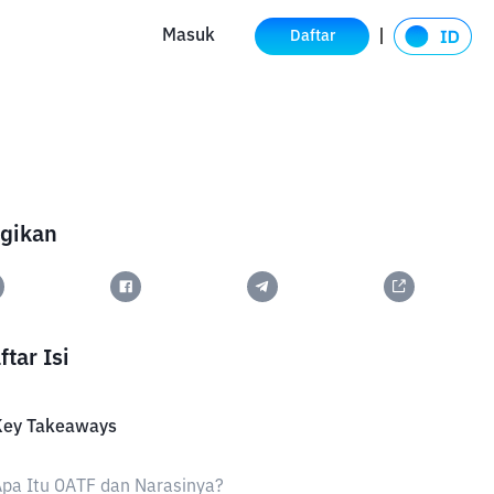
Masuk
Daftar
gikan
ftar Isi
Key Takeaways
pa Itu OATF dan Narasinya?