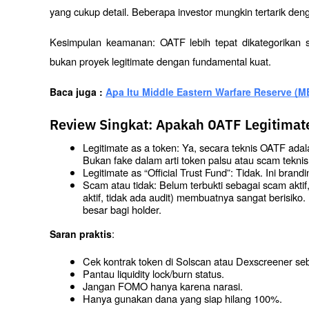
yang cukup detail. Beberapa investor mungkin tertarik deng
Kesimpulan keamanan: OATF lebih tepat dikategorikan se
bukan proyek legitimate dengan fundamental kuat.
Baca juga : 
Apa Itu Middle Eastern Warfare Reserve 
Review Singkat: Apakah OATF Legitimat
Legitimate as a token: Ya, secara teknis OATF ada
Bukan fake dalam arti token palsu atau scam teknis
Legitimate as “Official Trust Fund”: Tidak. Ini brandi
Scam atau tidak: Belum terbukti sebagai scam aktif,
aktif, tidak ada audit) membuatnya sangat berisik
besar bagi holder.
:
Saran praktis
Cek kontrak token di Solscan atau Dexscreener seb
Pantau liquidity lock/burn status.
Jangan FOMO hanya karena narasi.
Hanya gunakan dana yang siap hilang 100%.