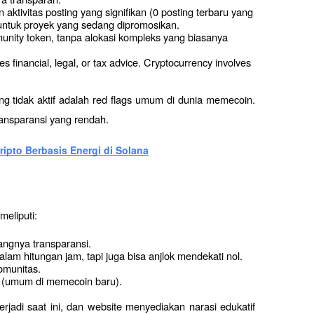
aktivitas posting yang signifikan (0 posting terbaru yang 
a untuk proyek yang sedang dipromosikan.
unity token, tanpa alokasi kompleks yang biasanya 
es financial, legal, or tax advice. Cryptocurrency involves 
ng tidak aktif adalah red flags umum di dunia memecoin. 
transparansi yang rendah.
ripto Berbasis Energi di Solana
eliputi:
rangnya transparansi.
alam hitungan jam, tapi juga bisa anjlok mendekati nol.
komunitas.
gi (umum di memecoin baru).
terjadi saat ini, dan website menyediakan narasi edukatif 