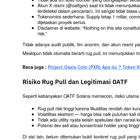
Akun X resmi (@oatfgov) saat ini tidak menunjukkan 
terdeteksi dalam pencarian). Ini sangat tidak bias
Tokenomics sederhana: Supply tetap 1 miliar, comm
dijelaskan proyek serius.
Disclaimer di website: “Nothing on this site constitut
risk.”
Tidak adanya audit publik, tim anonim, dan akun resmi ya
Meskipun tidak otomatis berarti rug pull, ini menunjukkan 
Baca juga : 
Project Oasis Coin (PXR) Apa itu ? Token K
Risiko Rug Pull dan Legitimasi OATF
Seperti kebanyakan OATF Solana memecoin, risiko utama m
Rug pull risk tinggi karena likuiditas rendah dan ku
Volatilitas ekstrem — harga bisa naik puluhan kali d
Tidak ada utility nyata selain spekulasi dan narasi 
Potensi dev sell atau konsentrasi holder yang ting
Di sisi lain, belum ditemukan bukti konkret rug pull yang 