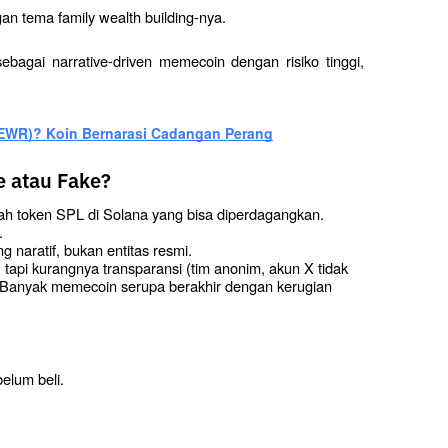
an tema family wealth building-nya.
bagai narrative-driven memecoin dengan risiko tinggi, 
(MEWR)? Koin Bernarasi Cadangan Perang
e atau Fake?
lah token SPL di Solana yang bisa diperdagangkan. 
.
ng naratif, bukan entitas resmi.
 tapi kurangnya transparansi (tim anonim, akun X tidak 
o. Banyak memecoin serupa berakhir dengan kerugian 
elum beli.