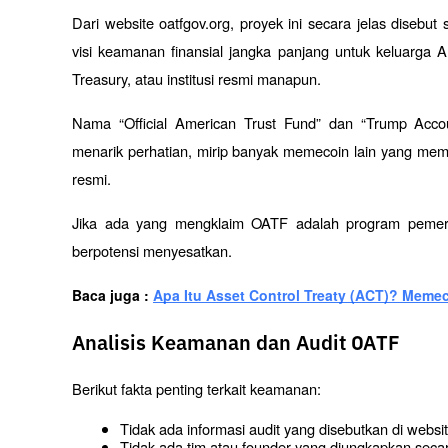
Dari website oatfgov.org, proyek ini secara jelas disebut s
visi keamanan finansial jangka panjang untuk keluarga A
Treasury, atau institusi resmi manapun.
Nama “Official American Trust Fund” dan “Trump Accou
menarik perhatian, mirip banyak memecoin lain yang memanf
resmi.
Jika ada yang mengklaim OATF adalah program pemerint
berpotensi menyesatkan.
Baca juga : 
Apa Itu Asset Control Treaty (ACT)? Meme
Analisis Keamanan dan Audit OATF
Berikut fakta penting terkait keamanan:
Tidak ada informasi audit yang disebutkan di websit
Tidak ada tim atau founder yang diungkapkan secar