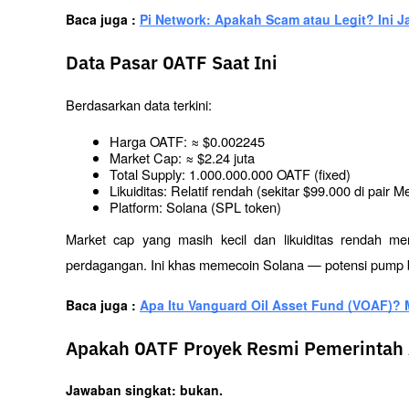
Baca juga : 
Pi Network: Apakah Scam atau Legit? Ini 
Data Pasar OATF Saat Ini
Berdasarkan data terkini:
Harga OATF: ≈ $0.002245
Market Cap: ≈ $2.24 juta
Total Supply: 1.000.000.000 OATF (fixed)
Likuiditas: Relatif rendah (sekitar $99.000 di pair M
Platform: Solana (SPL token)
Market cap yang masih kecil dan likuiditas rendah m
perdagangan. Ini khas memecoin Solana — potensi pump be
Baca juga : 
Apa Itu Vanguard Oil Asset Fund (VOAF)?
Apakah OATF Proyek Resmi Pemerintah
Jawaban singkat: bukan.