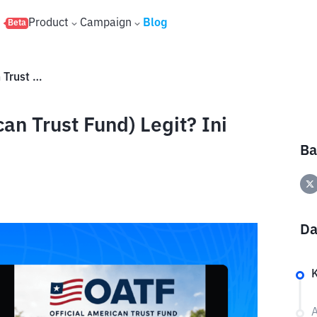
s
Product
Campaign
Blog
Beta
Apakah OATF (Official American Trust Fund) Legit? Ini Faktanya
an Trust Fund) Legit? Ini
Ba
Da
A