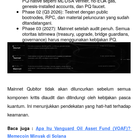
PQ-native seperti ML-DSA verifier, no-EOA gas, 
genesis-installed accounts, dan PQ faucet.
Phase 02 (Q3 2026): Testnet dengan public 
bootnodes, RPC, dan material peluncuran yang sudah 
ditandatangani.
Phase 03 (2027): Mainnet setelah audit penuh. Semua 
otoritas istimewa (treasury, upgrade, bridge guardians, 
governance) harus menggunakan kebijakan PQ.
Mainnet Qubitor tidak akan diluncurkan sebelum semua 
komponen kritis diaudit dan dilindungi oleh kebijakan pasca 
kuantum. Ini menunjukkan pendekatan yang hati-hati terhadap 
keamanan.
Baca juga : 
Apa Itu Vanguard Oil Asset Fund (VOAF)? 
Memecoin Minyak di Solana