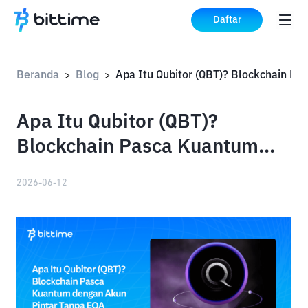
Daftar
Beranda
Blog
>
>
Apa Itu Qubitor (QBT)?
Blockchain Pasca Kuantum
dengan Akun Pintar Tanpa
2026-06-12
EOA