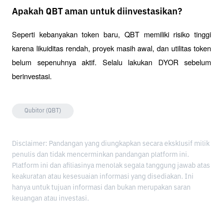
Apakah QBT aman untuk diinvestasikan?
Seperti kebanyakan token baru, QBT memiliki risiko tinggi 
karena likuiditas rendah, proyek masih awal, dan utilitas token 
belum sepenuhnya aktif. Selalu lakukan DYOR sebelum 
berinvestasi.
Qubitor (QBT)
Disclaimer: Pandangan yang diungkapkan secara eksklusif milik
penulis dan tidak mencerminkan pandangan platform ini.
Platform ini dan afiliasinya menolak segala tanggung jawab atas
keakuratan atau kesesuaian informasi yang disediakan. Ini
hanya untuk tujuan informasi dan bukan merupakan saran
keuangan atau investasi.