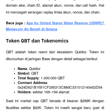
domain aksi, chain ID, alamat akun, nonce, dan call hash. Hal 
ini mencegah serangan replay lintas akun, nonce, dan chain.
Baca juga : 
Apa Itu United States Water Reserve (USWR)? 
Memecoin Air Bersih di Solana
Token QBT dan Tokenomics
QBT adalah token resmi dari ekosistem Qubitor. Token ini 
diluncurkan di jaringan Base dengan detail sebagai berikut:
: Qubitor
Nama
: QBT
Simbol
: 1.000.000 QBT
Total Supply
: 
Contract Address
0x24D621B1f5f1CF295313C88dC331012140e52D54
: sekitar 169–194 alamat
Holders
Saat ini market cap QBT berada di kisaran $288K dengan 
likuiditas sekitar $92K. Token ini masih sangat baru (pair di 