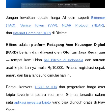
Jangan lewatkan update harga AI coin seperti 
Bittensor 
(TAO)
, 
Venice Token (VVV)
, 
NEAR Protocol (NEAR)
, 
dan 
Internet Computer (ICP)
 di Bittime.
Bittime adalah
 platform Pedagang Aset Keuangan Digital 
(PAKD) berizin dan diawasi oleh Otoritas Jasa Keuangan 
—
 tempat kamu bisa
beli Bitcoin di Indonesia
 dan ratusan 
aset kripto lainnya mulai Rp10.000. Proses registrasi cepat, 
aman, dan bisa langsung dimulai hari ini.
Pantau konversi
USDT to IDR
 dan pergerakan harga aset 
kripto favoritmu secara real-time. Semua tersedia dalam 
satu
aplikasi investasi kripto
 yang bisa diunduh gratis di Play 
Store.