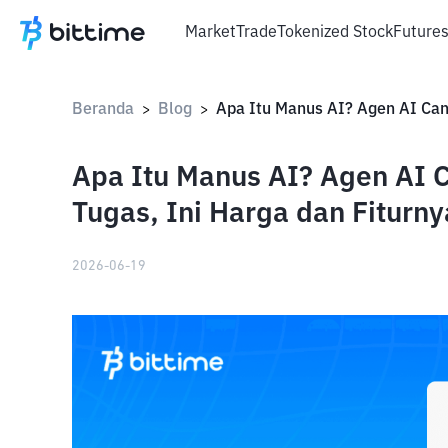
Market
Trade
Tokenized Stock
Future
Beranda
Blog
>
>
Apa Itu Manus AI? Agen AI 
Tugas, Ini Harga dan Fiturny
2026-06-19