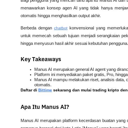
Bagi pengguna yang mencari tahu apa itu Manus AI dan ba
menawarkan konsep agen AI yang tidak hanya menjawab
otomatis hingga menghasilkan output akhir.
Berbeda dengan 
chatbot
 konvensional yang memerluka
untuk memecah sebuah tujuan menjadi serangkaian peker
hingga menyusun hasil akhir sesuai kebutuhan pengguna
Key Takeaways
Manus AI merupakan general AI agent yang diranc
Platform ini menyediakan paket gratis, Pro, hingga
Manus AI mampu melakukan riset, analisis data, c
otomatis.
Daftar di
Bittime
 sekarang dan mulai trading kripto de
Apa Itu Manus AI?
Manus AI merupakan platform kecerdasan buatan yang di