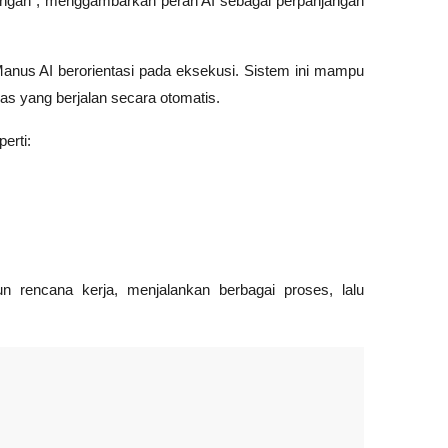
tangan", menggambarkan peran AI sebagai perpanjangan 
nus AI berorientasi pada eksekusi. Sistem ini mampu 
gas yang berjalan secara otomatis.
erti:
 rencana kerja, menjalankan berbagai proses, lalu 