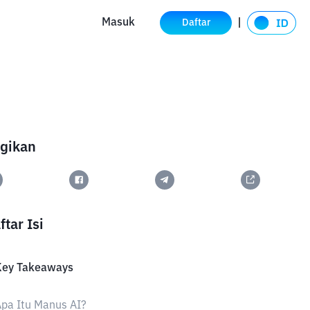
Masuk
Daftar
gikan
ftar Isi
Key Takeaways
pa Itu Manus AI?