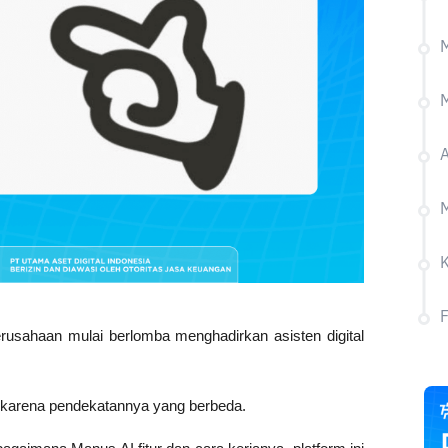
M
M
A
M
usahaan mulai berlomba menghadirkan asisten digital 
 karena pendekatannya yang berbeda. 