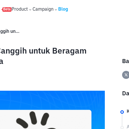
s
Product
Campaign
Blog
Beta
Apa Itu Manus AI? Agen AI Canggih untuk Beragam Tugas, Ini Harga dan Fiturnya
Canggih untuk Beragam
a
Ba
Da
A