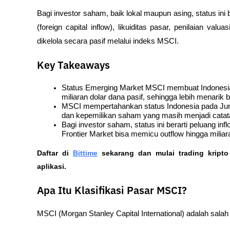
Bagi investor saham, baik lokal maupun asing, status ini
(foreign capital inflow), likuiditas pasar, penilaian valua
dikelola secara pasif melalui indeks MSCI.
Key Takeaways
Status Emerging Market MSCI membuat Indonesia t
miliaran dolar dana pasif, sehingga lebih menarik ba
MSCI mempertahankan status Indonesia pada Juni 2
dan kepemilikan saham yang masih menjadi catata
Bagi investor saham, status ini berarti peluang in
Frontier Market bisa memicu outflow hingga miliar
Daftar di
Bittime
 sekarang dan mulai trading kript
aplikasi. 
Apa Itu Klasifikasi Pasar MSCI?
MSCI (Morgan Stanley Capital International) adalah salah