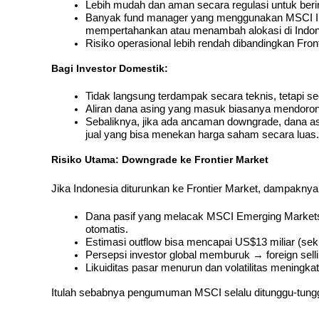
Lebih mudah dan aman secara regulasi untuk beri
Banyak fund manager yang menggunakan MSCI In
mempertahankan atau menambah alokasi di Indone
Risiko operasional lebih rendah dibandingkan Fron
Bagi Investor Domestik:
Tidak langsung terdampak secara teknis, tetapi se
Aliran dana asing yang masuk biasanya mendorong
Sebaliknya, jika ada ancaman downgrade, dana as
jual yang bisa menekan harga saham secara luas.
Risiko Utama: Downgrade ke Frontier Market
Jika Indonesia diturunkan ke Frontier Market, dampaknya 
Dana pasif yang melacak MSCI Emerging Markets 
otomatis.
Estimasi outflow bisa mencapai US$13 miliar (sek
Persepsi investor global memburuk → foreign sell
Likuiditas pasar menurun dan volatilitas meningkat
Itulah sebabnya pengumuman MSCI selalu ditunggu-tungg