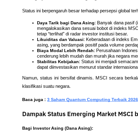
Status ini berpengaruh besar terhadap persepsi global te
Daya Tarik bagi Dana Asing
: Banyak dana pasif (
mengalokasikan dana sesuai bobot di indeks MSCI
tetap “terlihat” di radar investor institusi besar.
Likuiditas dan Valuasi
: Keberadaan di indeks Em
asing, yang berdampak positif pada volume perda
Biaya Modal Lebih Rendah
: Perusahaan Indonesi
cenderung lebih mudah dan murah jika negara me
Stabilitas Kebijakan
: Status ini menjadi semacam 
dapat diinvestasikan menurut standar internasional
Namun, status ini bersifat dinamis. MSCI secara berk
klasifikasi suatu negara.
Baca juga : 
3 Saham Quantum Computing Terbaik 2026
Dampak Status Emerging Market MSCI b
Bagi Investor Asing (Dana Asing):