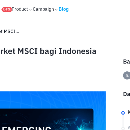
s
Product
Campaign
Blog
Beta
Apa Arti Status Emerging Market MSCI bagi Indonesia dan Investor Saham?
rket MSCI bagi Indonesia
Ba
Da
A