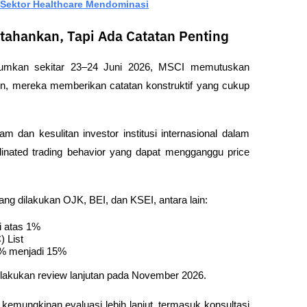
, Sektor Healthcare Mendominasi
tahankan, Tapi Ada Catatan Penting
mumkan sekitar 23–24 Juni 2026, MSCI memutuskan 
, mereka memberikan catatan konstruktif yang cukup 
dan kesulitan investor institusi internasional dalam 
dinated trading behavior yang dapat mengganggu price 
ang dilakukan OJK, BEI, dan KSEI, antara lain:
i atas 1%
 List
5% menjadi 15%
akukan review lanjutan pada November 2026. 
kemungkinan evaluasi lebih lanjut, termasuk konsultasi 