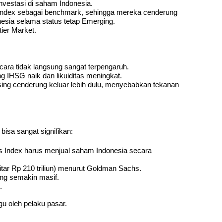
nvestasi di saham Indonesia.
dex sebagai benchmark, sehingga mereka cenderung 
sia selama status tetap Emerging.
tier Market.
cara tidak langsung sangat terpengaruh.
 IHSG naik dan likuiditas meningkat.
ing cenderung keluar lebih dulu, menyebabkan tekanan 
bisa sangat signifikan:
Index harus menjual saham Indonesia secara 
itar Rp 210 triliun) menurut Goldman Sachs.
ing semakin masif.
.
u oleh pelaku pasar.