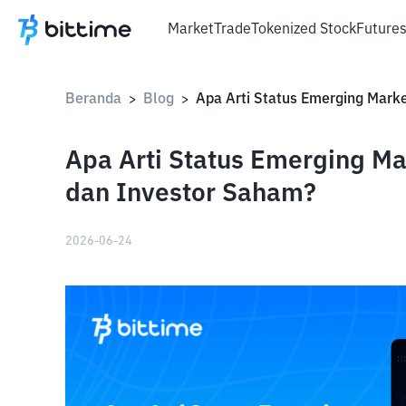
Market
Trade
Tokenized Stock
Future
Beranda
Blog
>
>
Apa Arti Status Emerging Ma
dan Investor Saham?
2026-06-24