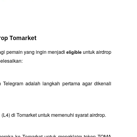
drop Tomarket
gi pemain yang ingin menjadi 
 untuk airdrop 
eligible
elesaikan:
Telegram adalah langkah pertama agar dikenali 
(L4) di Tomarket untuk memenuhi syarat airdrop.
reka ke Tomarket untuk mengklaim token TOMA 