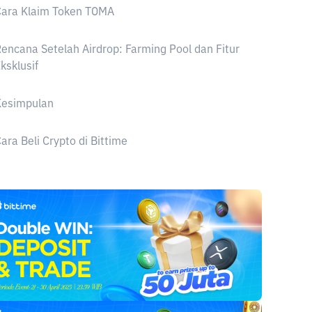
Cara Klaim Token TOMA
encana Setelah Airdrop: Farming Pool dan Fitur
ksklusif
Kesimpulan
ara Beli Crypto di Bittime