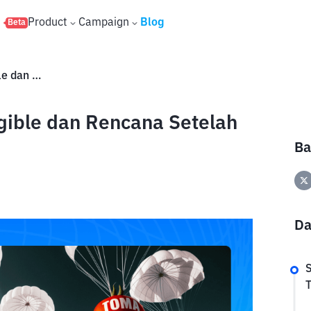
s
Product
Campaign
Blog
Beta
Airdrop Tomarket: Syarat Eligible dan Rencana Setelah Listing Token TOMA
igible dan Rencana Setelah
Ba
Da
S