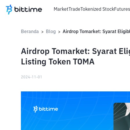
Market
Trade
Tokenized Stock
Future
Beranda
Blog
>
>
Airdrop Tomarket: Syarat El
Listing Token TOMA
2024-11-01