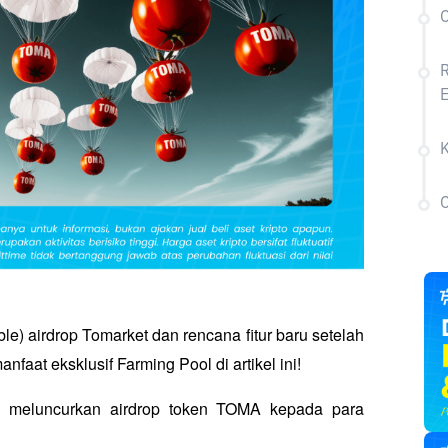
R
E
C
ble) airdrop Tomarket dan rencana fitur baru setelah 
faat eksklusif Farming Pool di artikel ini!
a meluncurkan airdrop token TOMA kepada para 