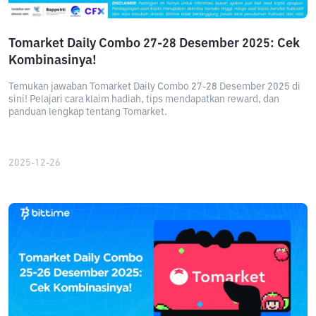
Tomarket Daily Combo 27-28 Desember 2025: Cek
Kombinasinya!
Temukan jawaban Tomarket Daily Combo 27-28 Desember 2025 di
sini! Pelajari cara klaim hadiah, tips mendapatkan reward, dan
panduan lengkap tentang Tomarket.
2025-12-26