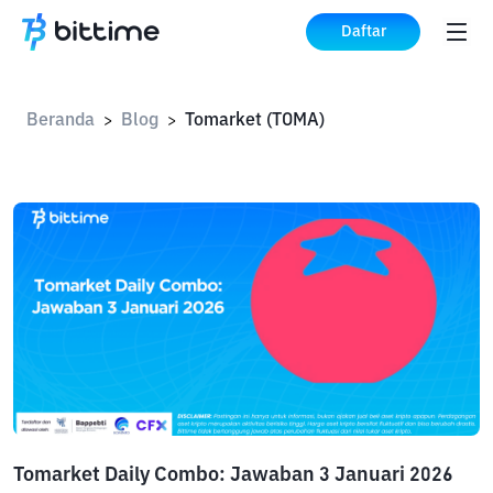
Daftar
Beranda
Blog
Tomarket (TOMA)
>
>
Tomarket Daily Combo: Jawaban 3 Januari 2026