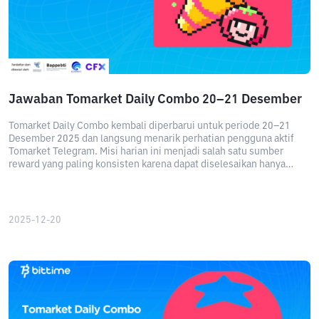
Jawaban Tomarket Daily Combo 20–21 Desember
Tomarket Daily Combo kembali diperbarui untuk periode 20–21
Desember 2025 dan langsung menarik perhatian pengguna aktif
Tomarket Telegram. Misi harian ini menjadi salah satu sumber
reward yang paling konsisten karena dapat diselesaikan hanya
dengan memilih kombinasi emoji yang tepat. Tidak heran jika
pencarian terkait tomarket daily combo dan Jawaban Tomarket
Daily Combo 20–21 Desember terus meningkat sejak reset terbaru.
2025-12-20