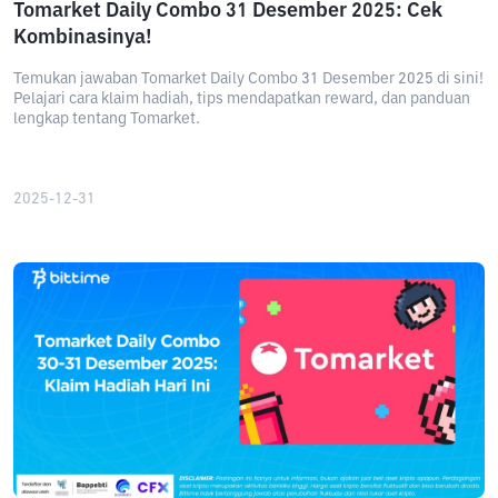
Tomarket Daily Combo 31 Desember 2025: Cek
Kombinasinya!
Temukan jawaban Tomarket Daily Combo 31 Desember 2025 di sini!
Pelajari cara klaim hadiah, tips mendapatkan reward, dan panduan
lengkap tentang Tomarket.
2025-12-31