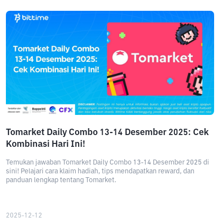
Tomarket Daily Combo 13-14 Desember 2025: Cek
Kombinasi Hari Ini!
Temukan jawaban Tomarket Daily Combo 13-14 Desember 2025 di
sini! Pelajari cara klaim hadiah, tips mendapatkan reward, dan
panduan lengkap tentang Tomarket.
2025-12-12