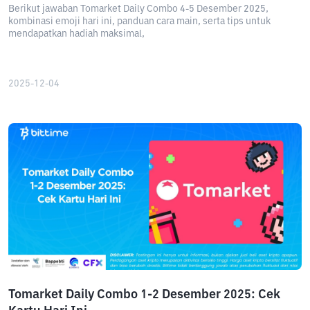
Berikut jawaban Tomarket Daily Combo 4-5 Desember 2025,
kombinasi emoji hari ini, panduan cara main, serta tips untuk
mendapatkan hadiah maksimal,
2025-12-04
Tomarket Daily Combo 1-2 Desember 2025: Cek