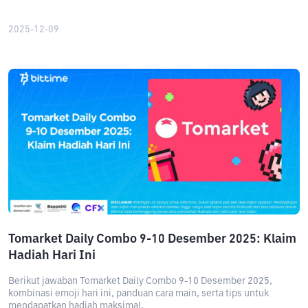
2025-12-09
Tomarket Daily Combo 9-10 Desember 2025: Klaim
Hadiah Hari Ini
Berikut jawaban Tomarket Daily Combo 9-10 Desember 2025,
kombinasi emoji hari ini, panduan cara main, serta tips untuk
mendapatkan hadiah maksimal,