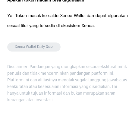
Ya. Token masuk ke saldo Xenea Wallet dan dapat digunakan 
sesuai fitur yang tersedia di ekosistem Xenea.
Xenea Wallet Daily Quiz
Disclaimer: Pandangan yang diungkapkan secara eksklusif milik
penulis dan tidak mencerminkan pandangan platform ini.
Platform ini dan afiliasinya menolak segala tanggung jawab atas
keakuratan atau kesesuaian informasi yang disediakan. Ini
hanya untuk tujuan informasi dan bukan merupakan saran
keuangan atau investasi.