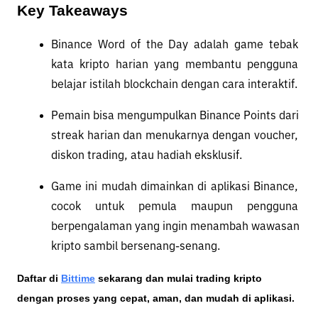
Key Takeaways
Binance Word of the Day adalah game tebak 
kata kripto harian yang membantu pengguna 
belajar istilah blockchain dengan cara interaktif.
Pemain bisa mengumpulkan Binance Points dari 
streak harian dan menukarnya dengan voucher, 
diskon trading, atau hadiah eksklusif.
Game ini mudah dimainkan di aplikasi Binance, 
cocok untuk pemula maupun pengguna 
berpengalaman yang ingin menambah wawasan 
kripto sambil bersenang-senang.
Daftar di
Bittime
 sekarang dan mulai trading kripto 
dengan proses yang cepat, aman, dan mudah di aplikasi. 