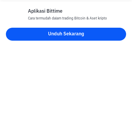
Aplikasi Bittime
Cara termudah dalam trading Bitcoin & Aset kripto
Unduh Sekarang
Blog Bittime