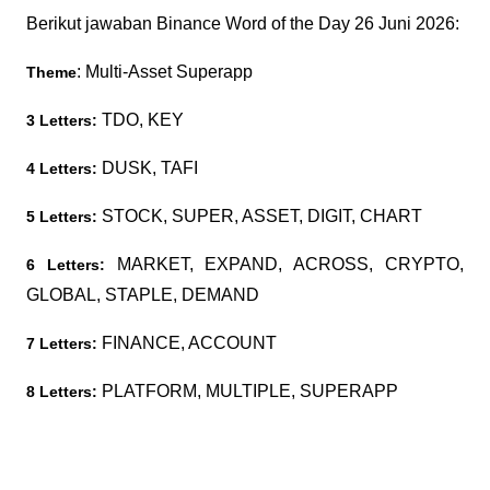
Berikut jawaban Binance Word of the Day 26 Juni 2026:
: Multi-Asset Superapp
Theme
 TDO, KEY
3 Letters:
DUSK, TAFI 
4 Letters: 
STOCK, SUPER, ASSET, DIGIT, CHART
5 Letters: 
MARKET, EXPAND, ACROSS, CRYPTO, 
6 Letters: 
GLOBAL, STAPLE, DEMAND
FINANCE, ACCOUNT
7 Letters: 
PLATFORM, MULTIPLE, SUPERAPP
8 Letters: 