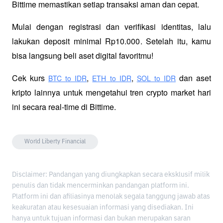
Bittime memastikan setiap transaksi aman dan cepat.
Mulai dengan registrasi dan verifikasi identitas, lalu 
lakukan deposit minimal Rp10.000. Setelah itu, kamu 
bisa langsung beli aset digital favoritmu!
Cek kurs
,
,
 dan aset 
BTC to IDR
ETH to IDR
SOL to IDR
kripto lainnya untuk mengetahui tren crypto market hari 
ini secara real-time di Bittime.
World Liberty Financial
Disclaimer: Pandangan yang diungkapkan secara eksklusif milik
penulis dan tidak mencerminkan pandangan platform ini.
Platform ini dan afiliasinya menolak segala tanggung jawab atas
keakuratan atau kesesuaian informasi yang disediakan. Ini
hanya untuk tujuan informasi dan bukan merupakan saran