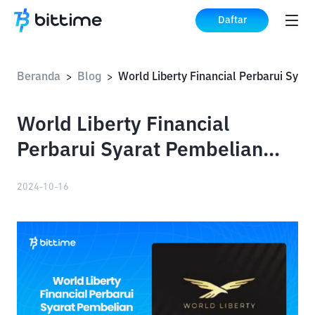
Daftar
Beranda
Blog
>
>
World Liberty Financial
Perbarui Syarat Pembelian
Token WLFI
2024-10-16