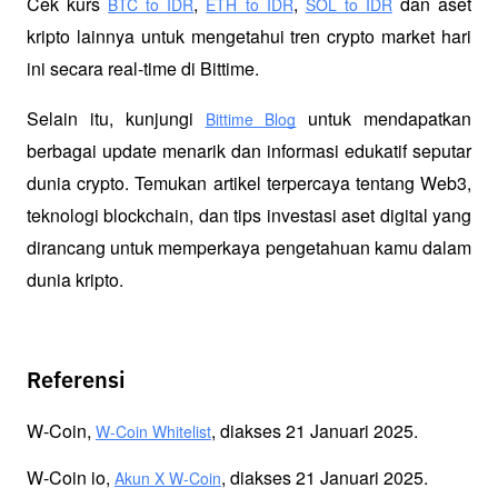
Cek kurs
,
,
 dan aset 
BTC to IDR
ETH to IDR
SOL to IDR
kripto lainnya untuk mengetahui tren crypto market hari 
ini secara real-time di Bittime.
Selain itu, kunjungi 
 untuk mendapatkan 
Bittime Blog
berbagai update menarik dan informasi edukatif seputar 
dunia crypto. Temukan artikel terpercaya tentang Web3, 
teknologi blockchain, dan tips investasi aset digital yang 
dirancang untuk memperkaya pengetahuan kamu dalam 
dunia kripto.
Referensi
W-Coin, 
, diakses 21 Januari 2025.
W-Coin Whitelist
W-Coin io, 
, diakses 21 Januari 2025.
Akun X W-Coin