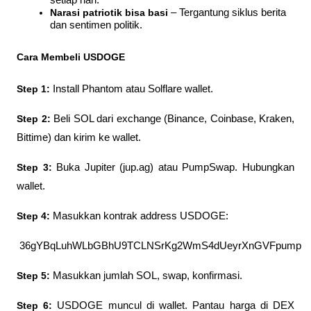
setiap hari.
Narasi patriotik bisa basi
 – Tergantung siklus berita 
dan sentimen politik.
Cara Membeli USDOGE
Step 1:
 Install Phantom atau Solflare wallet.
Step 2: 
Beli SOL dari exchange (Binance, Coinbase, Kraken, 
Bittime) dan kirim ke wallet.
Step 3: 
Buka Jupiter (jup.ag) atau PumpSwap. Hubungkan 
wallet.
Step 4: 
Masukkan kontrak address USDOGE:
 36gYBqLuhWLbGBhU9TCLNSrKg2WmS4dUeyrXnGVFpump
Step 5: 
Masukkan jumlah SOL, swap, konfirmasi.
Step 6: 
USDOGE muncul di wallet. Pantau harga di DEX 