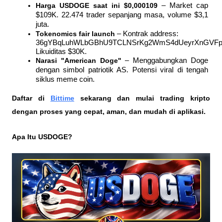
Harga USDOGE saat ini $0,000109
 – Market cap 
$109K. 22.474 trader sepanjang masa, volume $3,1 
juta.
Tokenomics fair launch
 – Kontrak address: 
36gYBqLuhWLbGBhU9TCLNSrKg2WmS4dUeyrXnGVFpu
Likuiditas $30K.
Narasi "American Doge"
 – Menggabungkan Doge 
dengan simbol patriotik AS. Potensi viral di tengah 
siklus meme coin.
Daftar di
Bittime
 sekarang dan mulai trading kripto 
dengan proses yang cepat, aman, dan mudah di aplikasi. 
Apa Itu USDOGE?