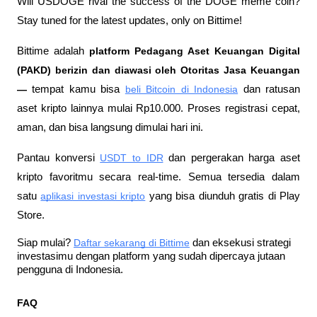
Will USDOGE rival the success of the DOGE meme coin? 
Stay tuned for the latest updates, only on Bittime!
Bittime adalah
 platform Pedagang Aset Keuangan Digital 
(PAKD) berizin dan diawasi oleh Otoritas Jasa Keuangan 
—
 tempat kamu bisa
beli Bitcoin di Indonesia
 dan ratusan 
aset kripto lainnya mulai Rp10.000. Proses registrasi cepat, 
aman, dan bisa langsung dimulai hari ini.
Pantau konversi
USDT to IDR
 dan pergerakan harga aset 
kripto favoritmu secara real-time. Semua tersedia dalam 
satu
aplikasi investasi kripto
 yang bisa diunduh gratis di Play 
Store.
Siap mulai?
Daftar sekarang di Bittime
 dan eksekusi strategi 
investasimu dengan platform yang sudah dipercaya jutaan 
pengguna di Indonesia.
FAQ