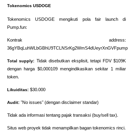
Tokenomics USDOGE
Tokenomics USDOGE mengikuti pola fair launch di 
Pump.fun:
Kontrak address: 
36gYBqLuhWLbGBhU9TCLNSrKg2WmS4dUeyrXnGVFpump
Total supply:
 Tidak disebutkan eksplisit, tetapi FDV $109K 
dengan harga $0,000109 mengindikasikan sekitar 1 miliar 
token.
Likuiditas:
 $30.000
Audit: 
"No issues" (dengan disclaimer standar)
Tidak ada informasi tentang pajak transaksi (buy/sell tax).
Situs web proyek tidak menampilkan bagan tokenomics rinci.