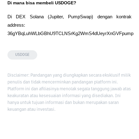
Di mana bisa membeli USDOGE?
Di DEX Solana (Jupiter, PumpSwap) dengan kontrak 
address: 
36gYBqLuhWLbGBhU9TCLNSrKg2WmS4dUeyrXnGVFpump
USDOGE
Disclaimer: Pandangan yang diungkapkan secara eksklusif milik
penulis dan tidak mencerminkan pandangan platform ini.
Platform ini dan afiliasinya menolak segala tanggung jawab atas
keakuratan atau kesesuaian informasi yang disediakan. Ini
hanya untuk tujuan informasi dan bukan merupakan saran
keuangan atau investasi.