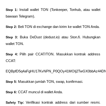
Step 1:
 Install wallet TON (Tonkeeper, Tonhub, atau wallet 
bawaan Telegram).
Step 2:
 Beli TON di exchange dan kirim ke wallet TON Anda.
Step 3:
 Buka DeDust (dedust.io) atau Ston.fi. Hubungkan 
wallet TON.
Step 4:
 Pilih pair CCAT/TON. Masukkan kontrak address 
CCAT: 
EQBpfD5q4aFgHU17KvNPN_P0QOy41MOIj2TwGX0bbAz44D
Step 5:
 Masukkan jumlah TON, swap, konfirmasi.
Step 6:
 CCAT muncul di wallet Anda.
Safety Tip:
 Verifikasi kontrak address dari sumber resmi. 