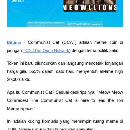
Bittime
 - 
Communist Cat (CCAT) adalah meme coin di 
jaringan 
TON (The Open Network)
 dengan tema politik satir. 
Token ini baru diluncurkan dan langsung mencetak lonjangan 
harga gila, 569% dalam satu hari, menyentuh all-time high 
$0,0001636.
Apa itu Communist Cat? Sesuai deskripsinya: "Meow Meow 
Comrades! The Communist Cat is here to lead the Ton 
Meme Space." 
Ini adalah kucing komunis yang memimpin ruang meme di 
TON. Nilainya murni dari humor dan spekulasi.