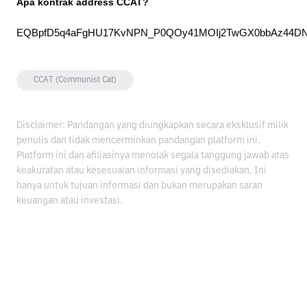
Apa kontrak address CCAT?
EQBpfD5q4aFgHU17KvNPN_P0QOy41MOIj2TwGX0bbAz44D
CCAT (Communist Cat)
Disclaimer: Pandangan yang diungkapkan secara eksklusif milik
penulis dan tidak mencerminkan pandangan platform ini.
Platform ini dan afiliasinya menolak segala tanggung jawab atas
keakuratan atau kesesuaian informasi yang disediakan. Ini
hanya untuk tujuan informasi dan bukan merupakan saran
keuangan atau investasi.