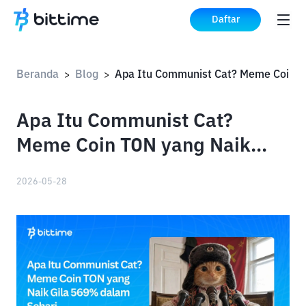
Daftar
Beranda
Blog
Apa Itu Commun
>
>
Apa Itu Communist Cat?
Meme Coin TON yang Naik
Gila 569% dalam Sehari
2026-05-28