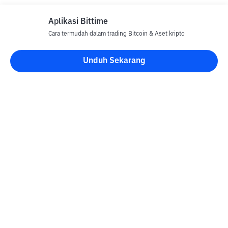
Aplikasi Bittime
Cara termudah dalam trading Bitcoin & Aset kripto
Disclaimer
Unduh Sekarang
Semua Artikel pada website ini hanya bersifat informasi dan
bukan merupakan nasihat, rekomendasi, tawaran atau ajakan
untuk menjual dan membeli aset kripto apapun. Perdagangan
aset kripto merupakan aktivitas berisiko tinggi. Harga aset kripto
bersifat fluktuatif, dimana harga dapat berubah secara signifikan
dari waktu ke waktu. Bittime tidak bertanggung jawab atas
keputusan anda dalam melakukan transaksi jual beli dan
perubahan fluktuasi dari nilai tukar atau harga aset kripto.