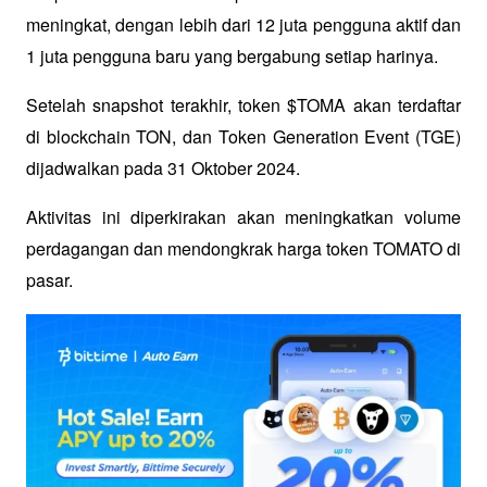
meningkat, dengan lebih dari 12 juta pengguna aktif dan 
1 juta pengguna baru yang bergabung setiap harinya.
Setelah snapshot terakhir, token $TOMA akan terdaftar 
di blockchain TON, dan Token Generation Event (TGE) 
dijadwalkan pada 31 Oktober 2024. 
Aktivitas ini diperkirakan akan meningkatkan volume 
perdagangan dan mendongkrak harga token TOMATO di 
pasar.