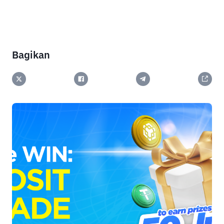
Bagikan