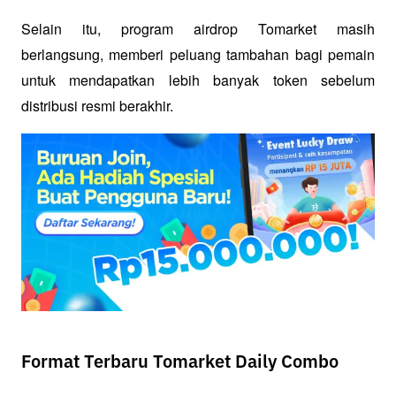
Selain itu, program airdrop Tomarket masih 
berlangsung, memberi peluang tambahan bagi pemain 
untuk mendapatkan lebih banyak token sebelum 
distribusi resmi berakhir.
Format Terbaru Tomarket Daily Combo