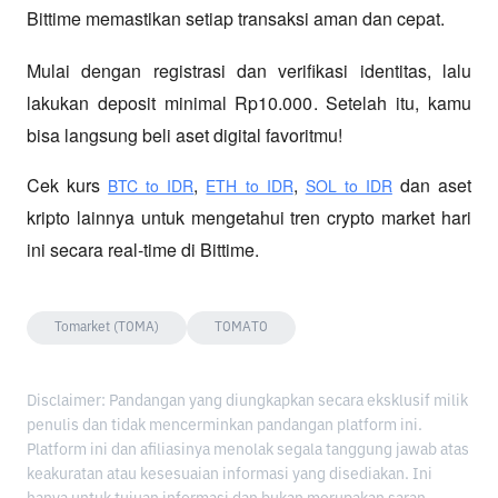
Bittime memastikan setiap transaksi aman dan cepat.
Mulai dengan registrasi dan verifikasi identitas, lalu 
lakukan deposit minimal Rp10.000. Setelah itu, kamu 
bisa langsung beli aset digital favoritmu!
Cek kurs
,
,
 dan aset 
BTC to IDR
ETH to IDR
SOL to IDR
kripto lainnya untuk mengetahui tren crypto market hari 
ini secara real-time di Bittime.
Tomarket (TOMA)
TOMATO
Disclaimer: Pandangan yang diungkapkan secara eksklusif milik
penulis dan tidak mencerminkan pandangan platform ini.
Platform ini dan afiliasinya menolak segala tanggung jawab atas
keakuratan atau kesesuaian informasi yang disediakan. Ini