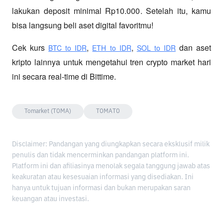
lakukan deposit minimal Rp10.000. Setelah itu, kamu 
bisa langsung beli aset digital favoritmu!
Cek kurs
,
,
 dan aset 
BTC to IDR
ETH to IDR
SOL to IDR
kripto lainnya untuk mengetahui tren crypto market hari 
ini secara real-time di Bittime.
Tomarket (TOMA)
TOMATO
Disclaimer: Pandangan yang diungkapkan secara eksklusif milik
penulis dan tidak mencerminkan pandangan platform ini.
Platform ini dan afiliasinya menolak segala tanggung jawab atas
keakuratan atau kesesuaian informasi yang disediakan. Ini
hanya untuk tujuan informasi dan bukan merupakan saran
keuangan atau investasi.