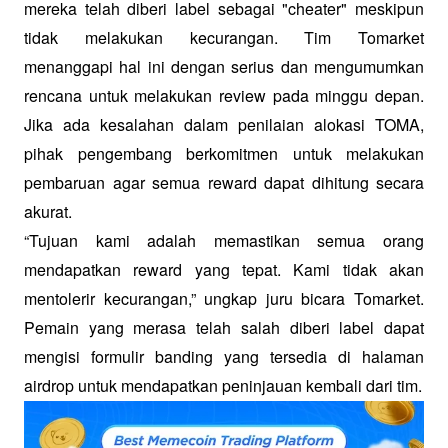
mereka telah diberi label sebagai "cheater" meskipun 
tidak melakukan kecurangan. Tim Tomarket 
menanggapi hal ini dengan serius dan mengumumkan 
rencana untuk melakukan review pada minggu depan. 
Jika ada kesalahan dalam penilaian alokasi TOMA, 
pihak pengembang berkomitmen untuk melakukan 
pembaruan agar semua reward dapat dihitung secara 
akurat.
“Tujuan kami adalah memastikan semua orang 
mendapatkan reward yang tepat. Kami tidak akan 
mentolerir kecurangan,” ungkap juru bicara Tomarket. 
Pemain yang merasa telah salah diberi label dapat 
mengisi formulir banding yang tersedia di halaman 
airdrop untuk mendapatkan peninjauan kembali dari tim.