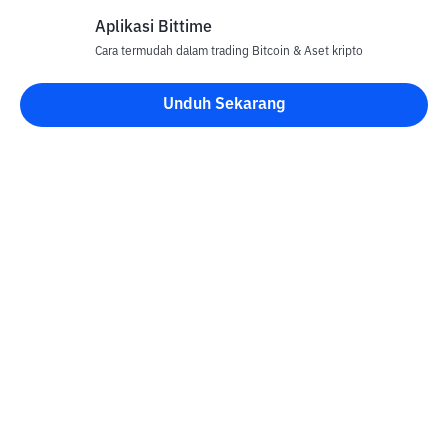
Aplikasi Bittime
Cara termudah dalam trading Bitcoin & Aset kripto
Unduh Sekarang
Blog Bittime