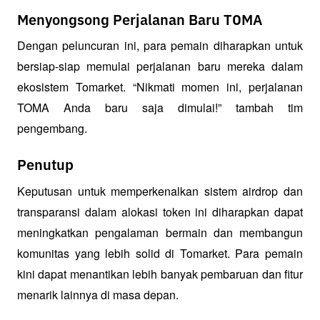
Menyongsong Perjalanan Baru TOMA
Dengan peluncuran ini, para pemain diharapkan untuk 
bersiap-siap memulai perjalanan baru mereka dalam 
ekosistem Tomarket. “Nikmati momen ini, perjalanan 
TOMA Anda baru saja dimulai!” tambah tim 
pengembang. 
Penutup
Keputusan untuk memperkenalkan sistem airdrop dan 
transparansi dalam alokasi token ini diharapkan dapat 
meningkatkan pengalaman bermain dan membangun 
komunitas yang lebih solid di Tomarket. Para pemain 
kini dapat menantikan lebih banyak pembaruan dan fitur 
menarik lainnya di masa depan.