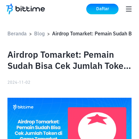
Daftar
Beranda
Blog
>
>
Airdrop Tomarket: Pemain
Sudah Bisa Cek Jumlah Token
di Game Tomarket
2024-11-02