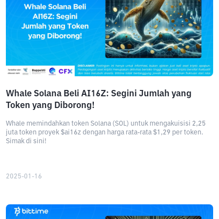
Whale Solana Beli AI16Z: Segini Jumlah yang
Token yang Diborong!
Whale memindahkan token Solana (SOL) untuk mengakuisisi 2,25
juta token proyek $ai16z dengan harga rata-rata $1,29 per token.
Simak di sini!
2025-01-16