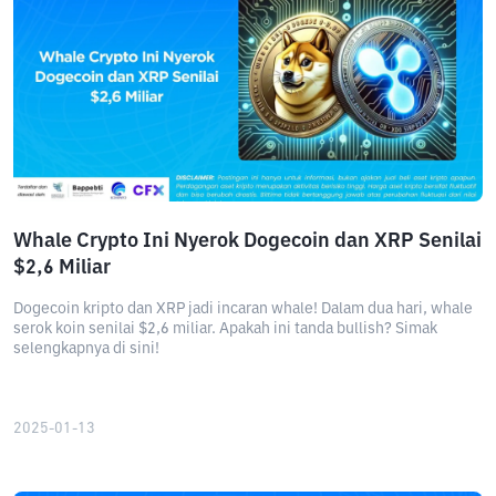
Whale Crypto Ini Nyerok Dogecoin dan XRP Senilai
$2,6 Miliar
Dogecoin kripto dan XRP jadi incaran whale! Dalam dua hari, whale
serok koin senilai $2,6 miliar. Apakah ini tanda bullish? Simak
selengkapnya di sini!
2025-01-13