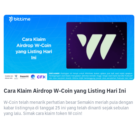
Cara Klaim Airdrop W-Coin yang Listing Hari Ini
W-Coin telah menarik perhatian besar Semakin meriah pula dengan
kabar listingnya di tanggal 25 ini yang telah dinanti sejak sebulan
yang lalu. Simak cara klaim token W coin!