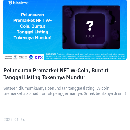
Peluncuran Premarket NFT W-Coin, Buntut
Tanggal Listing Tokennya Mundur!
Seteleh diumumkannya penundaan tanggal listing, W-coin
premarket siap hadir untuk penggermarnya. Simak beritanya di sini!
2025-01-26