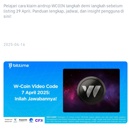
Pelajari cara klaim airdrop WCOIN langkah demi langkah sebelum
listing 29 April. Panduan lengkap, jadwal, dan insight pengguna di
sini!
2025-04-16