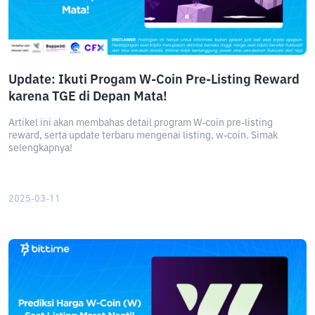
Update: Ikuti Progam W-Coin Pre-Listing Reward
karena TGE di Depan Mata!
Artikel ini akan membahas detail program W-coin pre-listing
reward, serta update terbaru mengenai listing, w-coin. Simak
selengkapnya!
2025-03-11