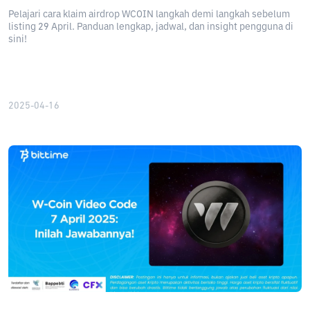
Pelajari cara klaim airdrop WCOIN langkah demi langkah sebelum
listing 29 April. Panduan lengkap, jadwal, dan insight pengguna di
sini!
2025-04-16