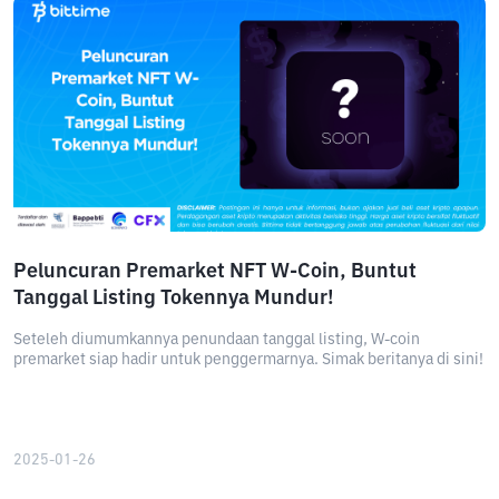
Peluncuran Premarket NFT W-Coin, Buntut
Tanggal Listing Tokennya Mundur!
Seteleh diumumkannya penundaan tanggal listing, W-coin
premarket siap hadir untuk penggermarnya. Simak beritanya di sini!
2025-01-26