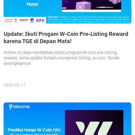
Update: Ikuti Progam W-Coin Pre-Listing Reward
karena TGE di Depan Mata!
Artikel ini akan membahas detail program W-coin pre-listing
reward, serta update terbaru mengenai listing, w-coin. Simak
selengkapnya!
2025-03-11