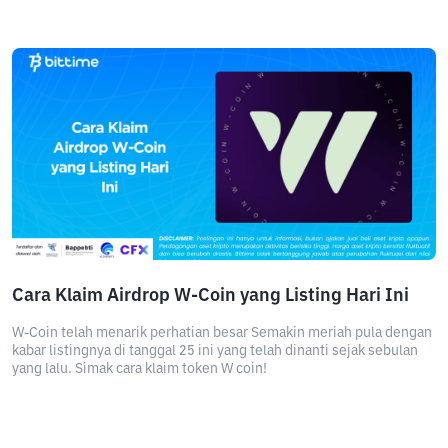
Cara Klaim Airdrop W-Coin yang Listing Hari Ini
W-Coin telah menarik perhatian besar Semakin meriah pula dengan
kabar listingnya di tanggal 25 ini yang telah dinanti sejak sebulan
yang lalu. Simak cara klaim token W coin!