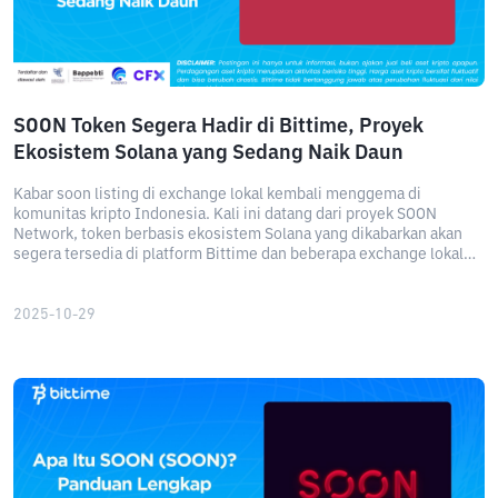
SOON Token Segera Hadir di Bittime, Proyek
Ekosistem Solana yang Sedang Naik Daun
Kabar soon listing di exchange lokal kembali menggema di
komunitas kripto Indonesia. Kali ini datang dari proyek SOON
Network, token berbasis ekosistem Solana yang dikabarkan akan
segera tersedia di platform Bittime dan beberapa exchange lokal
lainnya.
2025-10-29