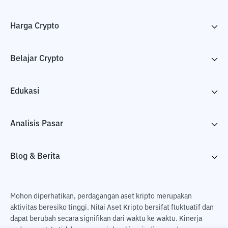
Harga Crypto
Belajar Crypto
Edukasi
Analisis Pasar
Blog & Berita
Mohon diperhatikan, perdagangan aset kripto merupakan
aktivitas beresiko tinggi. Nilai Aset Kripto bersifat fluktuatif dan
dapat berubah secara signifikan dari waktu ke waktu. Kinerja