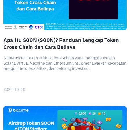
Apa Itu SOON (SOON)? Panduan Lengkap Token
Cross‑Chain dan Cara Belinya
SOON adalah token utilitas lintas‐chain yang menggabungkan
Solana Virtual Machine dan Ethereum untuk menawarkan kecepatan
tinggi, interoperabilitas, dan peluang investasi.
2025-10-08