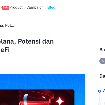
s
Product
Campaign
Blog
Beta
Mengenal SOON Project di Solana, Potensi dan Kegunaannya di Ekosistem DeFi
lana, Potensi dan
eFi
Ba
Da
A