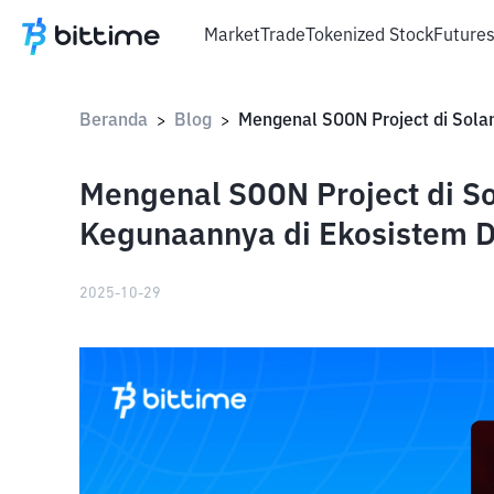
Market
Trade
Tokenized Stock
Future
Beranda
Blog
>
>
Mengenal SOON Project di So
Kegunaannya di Ekosistem D
2025-10-29