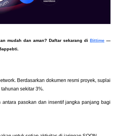
engan mudah dan aman? Daftar sekarang di 
Bittime
 — 
Bappebti.
twork. Berdasarkan dokumen resmi proyek, suplai 
 tahunan sekitar 3%. 
 antara pasokan dan insentif jangka panjang bagi 
akan untuk setiap aktivitas di jaringan SOON.