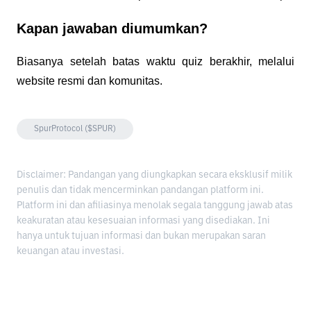
Kapan jawaban diumumkan?
Biasanya setelah batas waktu quiz berakhir, melalui
website resmi dan komunitas.
SpurProtocol ($SPUR)
Disclaimer: Pandangan yang diungkapkan secara eksklusif milik
penulis dan tidak mencerminkan pandangan platform ini.
Platform ini dan afiliasinya menolak segala tanggung jawab atas
keakuratan atau kesesuaian informasi yang disediakan. Ini
hanya untuk tujuan informasi dan bukan merupakan saran
keuangan atau investasi.