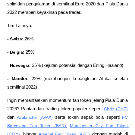
solid dan pengalaman di semifinal Euro 2020 dan Piala Dunia 
2022 memberi keyakinan pada trader.
Tim Lainnya:
- Swiss:
 26%
- Belgia:
 25%
- Norwegia:
 35% (kejutan potensial dengan Erling Haaland)
- Maroko:
 22% (membangun kebangkitan Afrika setelah 
semifinal 2022)
Ingin memanfaatkan momentum fan token jelang Piala Dunia 
2026? Pantau dan trading token populer seperti 
Chiliz (CHZ)
dan 
Avalanche (AVAX)
 serta token sepak bola seperti 
FC 
Barcelona Fan Token (BAR),
Manchester City Fan Token 
(CITY)
, hingga 
Arsenal Fan Token (AFC)
 dengan mudah di 