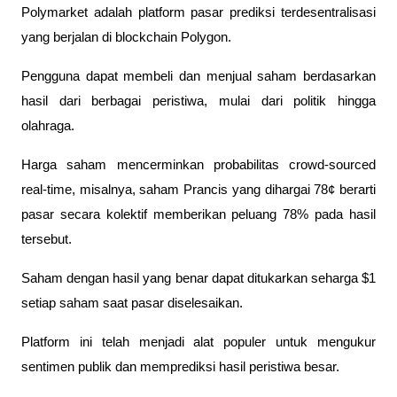
Polymarket adalah platform pasar prediksi terdesentralisasi 
yang berjalan di blockchain Polygon. 
Pengguna dapat membeli dan menjual saham berdasarkan 
hasil dari berbagai peristiwa, mulai dari politik hingga 
olahraga. 
Harga saham mencerminkan probabilitas crowd-sourced 
real-time, misalnya, saham Prancis yang dihargai 78¢ berarti 
pasar secara kolektif memberikan peluang 78% pada hasil 
tersebut. 
Saham dengan hasil yang benar dapat ditukarkan seharga $1 
setiap saham saat pasar diselesaikan. 
Platform ini telah menjadi alat populer untuk mengukur 
sentimen publik dan memprediksi hasil peristiwa besar.