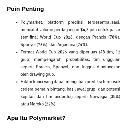
Poin Penting
Polymarket, platform prediksi terdesentralisasi, 
mencatat volume perdagangan $4,3 juta untuk pasar 
semifinal World Cup 2026, dengan Prancis (78%), 
Spanyol (76%), dan Argentina (74%).
Format World Cup 2026 yang diperluas (48 tim, 12 
grup) mempengaruhi probabilitas, tim unggulan 
seperti Prancis, Spanyol, dan Inggris diuntungkan 
oleh drawing grup.
Faktor kunci yang dapat mengubah prediksi termasuk 
cedera pemain bintang, hasil awal grup, dan potensi 
kejutan dari tim underdog seperti Norwegia (35%) 
atau Maroko (22%).
Apa Itu Polymarket?