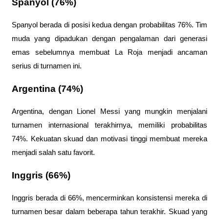
Spanyol (76%)
Spanyol berada di posisi kedua dengan probabilitas 76%. Tim 
muda yang dipadukan dengan pengalaman dari generasi 
emas sebelumnya membuat La Roja menjadi ancaman 
serius di turnamen ini.
Argentina (74%)
Argentina, dengan Lionel Messi yang mungkin menjalani 
turnamen internasional terakhirnya, memiliki probabilitas 
74%. Kekuatan skuad dan motivasi tinggi membuat mereka 
menjadi salah satu favorit.
Inggris (66%)
Inggris berada di 66%, mencerminkan konsistensi mereka di 
turnamen besar dalam beberapa tahun terakhir. Skuad yang 