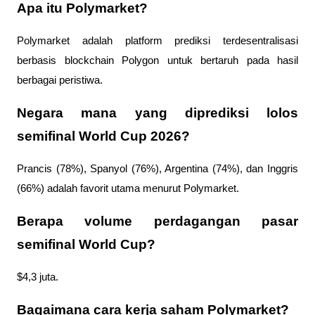
Apa itu Polymarket?
Polymarket adalah platform prediksi terdesentralisasi 
berbasis blockchain Polygon untuk bertaruh pada hasil 
berbagai peristiwa.
Negara mana yang diprediksi lolos 
semifinal World Cup 2026?
Prancis (78%), Spanyol (76%), Argentina (74%), dan Inggris 
(66%) adalah favorit utama menurut Polymarket.
Berapa volume perdagangan pasar 
semifinal World Cup?
$4,3 juta.
Bagaimana cara kerja saham Polymarket?