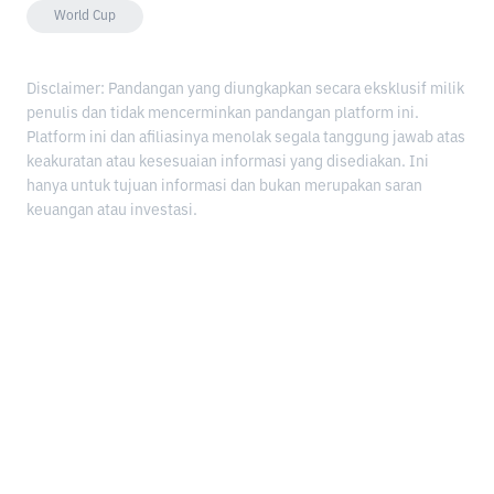
World Cup
Disclaimer: Pandangan yang diungkapkan secara eksklusif milik
penulis dan tidak mencerminkan pandangan platform ini.
Platform ini dan afiliasinya menolak segala tanggung jawab atas
keakuratan atau kesesuaian informasi yang disediakan. Ini
hanya untuk tujuan informasi dan bukan merupakan saran
keuangan atau investasi.