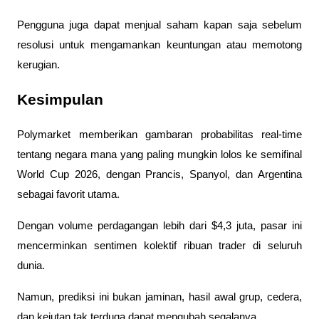
Pengguna juga dapat menjual saham kapan saja sebelum 
resolusi untuk mengamankan keuntungan atau memotong 
kerugian.
Kesimpulan
Polymarket memberikan gambaran probabilitas real-time 
tentang negara mana yang paling mungkin lolos ke semifinal 
World Cup 2026, dengan Prancis, Spanyol, dan Argentina 
sebagai favorit utama. 
Dengan volume perdagangan lebih dari $4,3 juta, pasar ini 
mencerminkan sentimen kolektif ribuan trader di seluruh 
dunia. 
Namun, prediksi ini bukan jaminan, hasil awal grup, cedera, 
dan kejutan tak terduga dapat mengubah segalanya. 