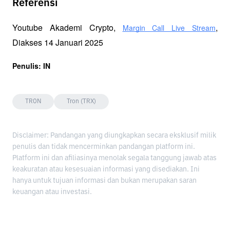
Referensi
Youtube Akademi Crypto, 
, 
Margin Call Live Stream
Diakses 14 Januari 2025
Penulis: IN
TRON
Tron (TRX)
Disclaimer: Pandangan yang diungkapkan secara eksklusif milik
penulis dan tidak mencerminkan pandangan platform ini.
Platform ini dan afiliasinya menolak segala tanggung jawab atas
keakuratan atau kesesuaian informasi yang disediakan. Ini
hanya untuk tujuan informasi dan bukan merupakan saran
keuangan atau investasi.