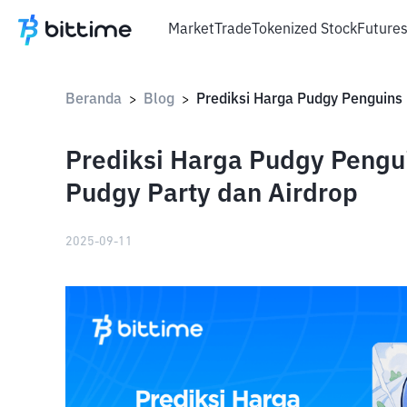
Market
Trade
Tokenized Stock
Future
Beranda
Blog
>
>
Prediksi Harga Pudgy Peng
Pudgy Party dan Airdrop
2025-09-11