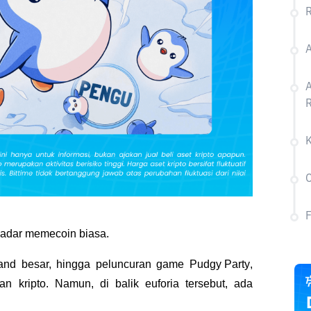
R
A
A
R
C
dar memecoin biasa. 
rand besar, hingga peluncuran game 
Pudgy Party
, 
 kripto. Namun, di balik euforia tersebut, ada 