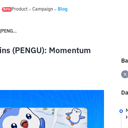
s
Product
Campaign
Blog
Beta
Prediksi Harga Pudgy Penguins (PENGU): Momentum Pudgy Party dan Airdrop
uins (PENGU): Momentum
Ba
Da