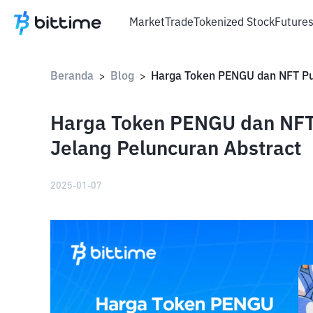
Market
Trade
Tokenized Stock
Future
Beranda
Blog
>
>
Harga Token PENGU dan NFT
Jelang Peluncuran Abstract
2025-01-07