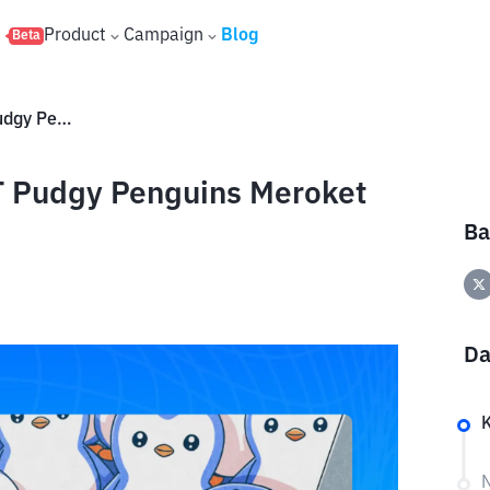
s
Product
Campaign
Blog
Beta
Harga Token PENGU dan NFT Pudgy Penguins Meroket Jelang Peluncuran Abstract
 Pudgy Penguins Meroket
Ba
Da
K
N