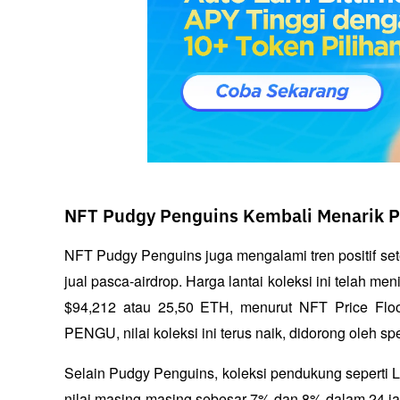
NFT Pudgy Penguins Kembali Menarik P
NFT Pudgy Penguins juga mengalami tren positif set
jual pasca-airdrop. Harga lantai koleksi ini telah m
$94,212 atau 25,50 ETH, menurut NFT Price Floo
PENGU, nilai koleksi ini terus naik, didorong oleh sp
Selain Pudgy Penguins, koleksi pendukung seperti 
nilai masing-masing sebesar 7% dan 8% dalam 24 jam