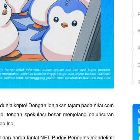
A
C
R
nia kripto! Dengan lonjakan tajam pada nilai coin 
i tengah spekulasi besar menjelang peluncuran 
oo Inc. 
dan harga lantai NFT Pudgy Penguins mendekati 