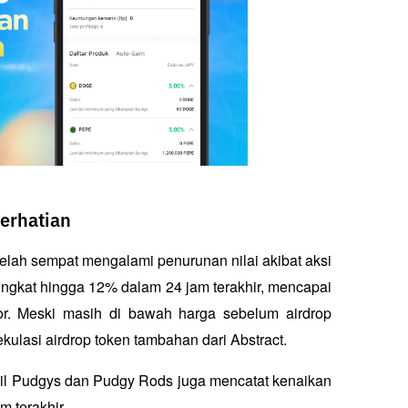
erhatian
elah sempat mengalami penurunan nilai akibat aksi 
eningkat hingga 12% dalam 24 jam terakhir, mencapai 
r. Meski masih di bawah harga sebelum airdrop 
ekulasi airdrop token tambahan dari Abstract.
Lil Pudgys dan Pudgy Rods juga mencatat kenaikan 
 terakhir.