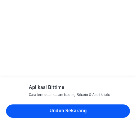
Aplikasi Bittime
Cara termudah dalam trading Bitcoin & Aset kripto
Unduh Sekarang