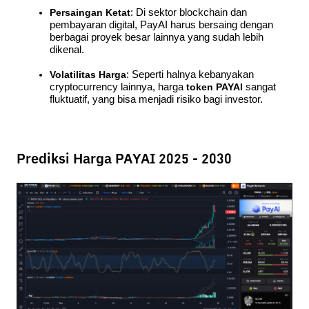
Persaingan Ketat
: Di sektor blockchain dan 
pembayaran digital, PayAI harus bersaing dengan 
berbagai proyek besar lainnya yang sudah lebih 
dikenal.
Volatilitas Harga
: Seperti halnya kebanyakan 
cryptocurrency lainnya, harga 
token PAYAI
 sangat 
fluktuatif, yang bisa menjadi risiko bagi investor.
Prediksi Harga PAYAI 2025 - 2030