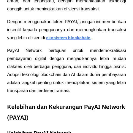
aman, dan terjangkau, dengan memanfaatkan teknologi 
canggih untuk meningkatkan efisiensi transaksi.
Dengan menggunakan token PAYAI, jaringan ini memberikan 
insentif kepada penggunanya dan memungkinkan transaksi 
yang lebih efisien di 
ekosistem blockchain
.
PayAI Network bertujuan untuk mendemokratisasi 
pembayaran digital dengan menjadikannya lebih mudah 
diakses oleh berbagai pengguna, dari individu hingga bisnis. 
Adopsi teknologi blockchain dan AI dalam dunia pembayaran 
adalah langkah penting untuk menciptakan sistem yang lebih 
transparan dan terdesentralisasi.
Kelebihan dan Kekurangan PayAI Network
(PAYAI)