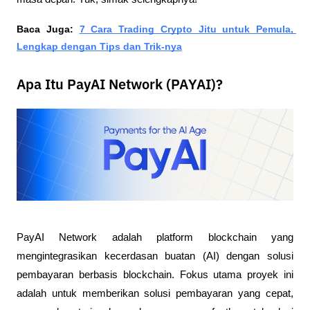
Baca Juga:
7 Cara Trading Crypto Jitu untuk Pemula, 
Lengkap dengan Tips dan Trik-nya
Apa Itu PayAI Network (PAYAI)?
PayAI Network adalah platform blockchain yang 
mengintegrasikan kecerdasan buatan (AI) dengan solusi 
pembayaran berbasis blockchain. Fokus utama proyek ini 
adalah untuk memberikan solusi pembayaran yang cepat, 