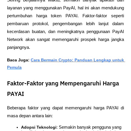
layanan yang menggunakan PayAI, hal ini akan mendukung 
pertumbuhan harga token PAYAI. Faktor-faktor seperti 
pembaruan protokol, pengembangan lebih lanjut dalam 
kecerdasan buatan, dan meningkatnya penggunaan PayAI 
Network akan sangat memengaruhi prospek harga jangka 
panjangnya.
Baca Juga:
Cara Bermain Crypto: Panduan Lengkap untuk 
Pemula
Faktor-Faktor yang Mempengaruhi Harga
PAYAI
Beberapa faktor yang dapat memengaruhi harga PAYAI di 
masa depan antara lain:
Adopsi Teknologi
: Semakin banyak pengguna yang 