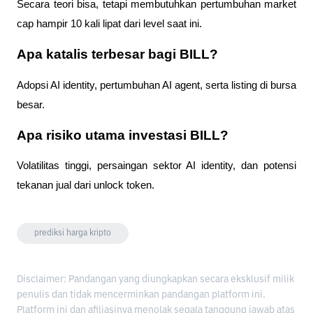
Secara teori bisa, tetapi membutuhkan pertumbuhan market 
cap hampir 10 kali lipat dari level saat ini.
Apa katalis terbesar bagi BILL?
Adopsi AI identity, pertumbuhan AI agent, serta listing di bursa 
besar.
Apa risiko utama investasi BILL?
Volatilitas tinggi, persaingan sektor AI identity, dan potensi 
tekanan jual dari unlock token.
prediksi harga kripto
Disclaimer: Pandangan yang diungkapkan secara eksklusif milik
penulis dan tidak mencerminkan pandangan platform ini.
Platform ini dan afiliasinya menolak segala tanggung jawab atas