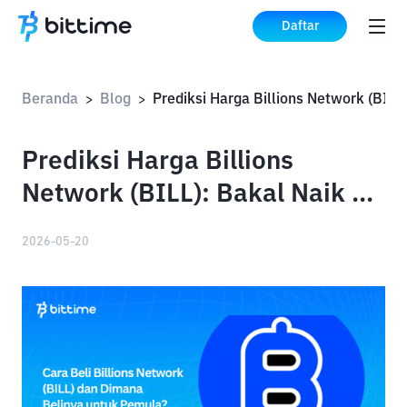
Daftar
Beranda
Blog
>
>
Prediksi Harga Billions
Network (BILL): Bakal Naik ke
$1?
2026-05-20