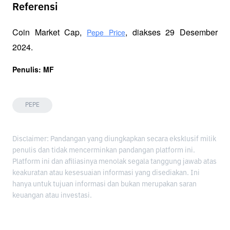
Referensi
Coin Market Cap, 
, diakses 29 Desember 
Pepe Price
2024.
Penulis: MF
PEPE
Disclaimer: Pandangan yang diungkapkan secara eksklusif milik
penulis dan tidak mencerminkan pandangan platform ini.
Platform ini dan afiliasinya menolak segala tanggung jawab atas
keakuratan atau kesesuaian informasi yang disediakan. Ini
hanya untuk tujuan informasi dan bukan merupakan saran
keuangan atau investasi.