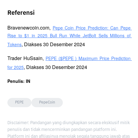
Referensi
Bravenewcoin.com, 
Pepe Coin Price Prediction: Can Pepe 
Rise to $1 in 2025 Bull Run While JetBolt Sells Millions of 
, Diakses 30 Desember 2024
Tokens
Trader HuSsain, 
PEPE ($PEPE ) Maximum Price Prediction 
, Diakses 30 Desember 2024
for 2025
Penulis: IN
PEPE
PepeCoin
Disclaimer: Pandangan yang diungkapkan secara eksklusif milik
penulis dan tidak mencerminkan pandangan platform ini.
Platform ini dan afiliasinya menolak segala tanggung jawab atas