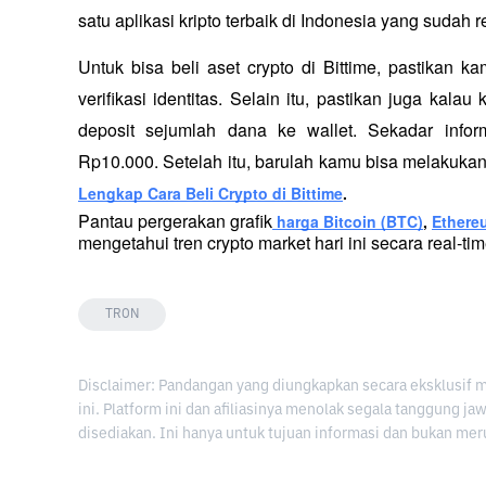
satu aplikasi kripto terbaik di Indonesia yang sudah r
Untuk bisa beli aset crypto di Bittime, pastikan k
verifikasi identitas. Selain itu, pastikan juga ka
deposit sejumlah dana ke wallet. Sekadar inform
Rp10.000. Setelah itu, barulah kamu bisa melakukan 
Lengkap Cara Beli Crypto di Bittime
. 
Pantau pergerakan grafik
harga Bitcoin (BTC)
, 
Ethere
mengetahui tren crypto market hari ini secara real-time
TRON
Disclaimer: Pandangan yang diungkapkan secara eksklusif 
ini. Platform ini dan afiliasinya menolak segala tanggung j
disediakan. Ini hanya untuk tujuan informasi dan bukan mer