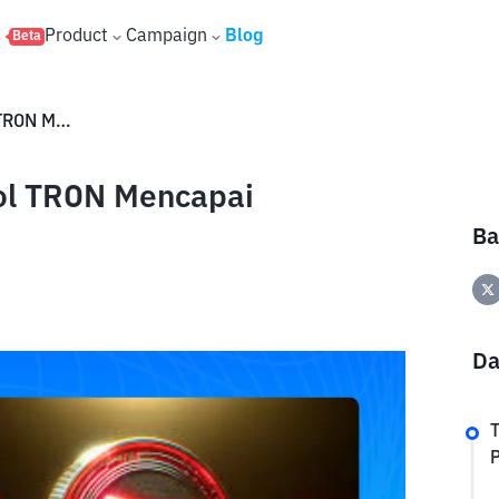
s
Product
Campaign
Blog
Beta
Pendapatan Tahunan Protokol TRON Mencapai Peningkatan
ol TRON Mencapai
Ba
Da
P