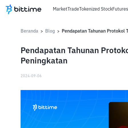
Market
Trade
Tokenized Stock
Future
Beranda
Blog
>
>
Pendapatan Tahunan Protok
Peningkatan
2024-09-06