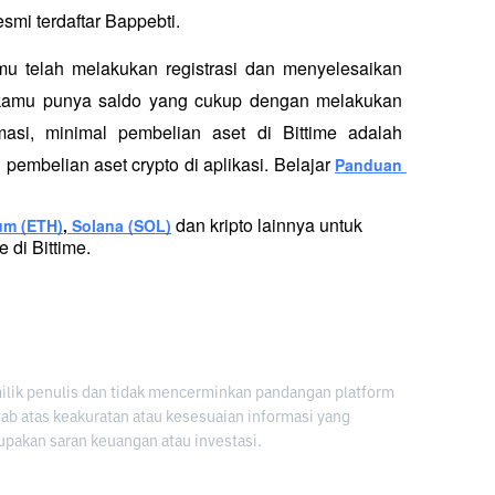
esmi terdaftar Bappebti. 
amu telah melakukan registrasi dan menyelesaikan 
lau kamu punya saldo yang cukup dengan melakukan 
asi, minimal pembelian aset di Bittime adalah 
pembelian aset crypto di aplikasi. Belajar
Panduan 
dan kripto lainnya untuk 
um (ETH)
,
 Solana (SOL)
 di Bittime.
milik penulis dan tidak mencerminkan pandangan platform
awab atas keakuratan atau kesesuaian informasi yang
upakan saran keuangan atau investasi.