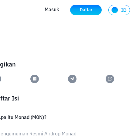
Masuk
Daftar
gikan
ftar Isi
Apa itu Monad (MON)?
Pengumuman Resmi Airdrop Monad