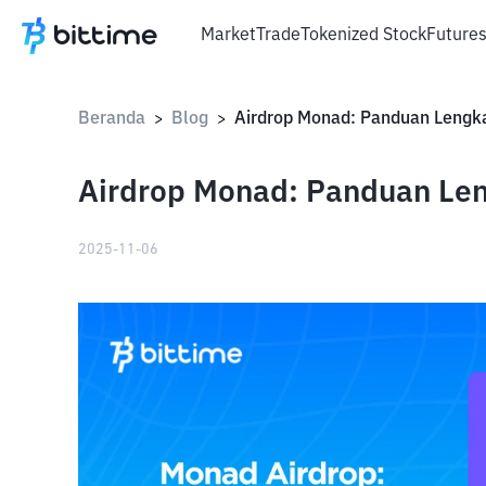
Market
Trade
Tokenized Stock
Future
Beranda
Blog
>
>
Airdrop Monad: Panduan Le
2025-11-06