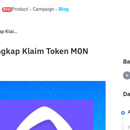
s
Product
Campaign
Blog
Beta
Airdrop Monad: Panduan Lengkap Klaim Token MON
ngkap Klaim Token MON
Ba
Da