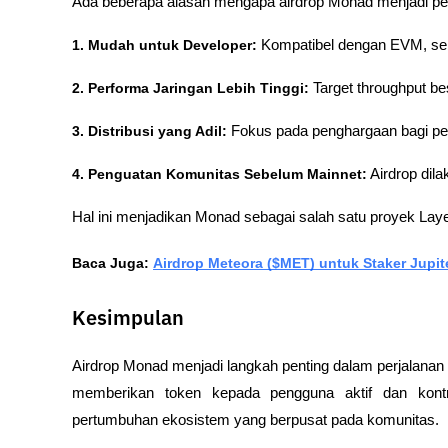
Ada beberapa alasan mengapa airdrop Monad menjadi p
1. Mudah untuk Developer:
 Kompatibel dengan EVM, seh
2. Performa Jaringan Lebih Tinggi:
 Target throughput be
3. Distribusi yang Adil:
 Fokus pada penghargaan bagi pen
4. Penguatan Komunitas Sebelum Mainnet:
 Airdrop dil
Hal ini menjadikan Monad sebagai salah satu proyek Layer
Baca Juga: 
Airdrop Meteora ($MET) untuk Staker Jupiter
Kesimpulan
Airdrop Monad menjadi langkah penting dalam perjalana
memberikan token kepada pengguna aktif dan kontr
pertumbuhan ekosistem yang berpusat pada komunitas. 