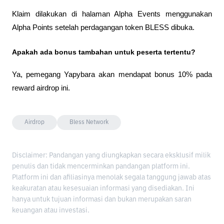
Klaim dilakukan di halaman Alpha Events menggunakan 
Alpha Points setelah perdagangan token BLESS dibuka.
Apakah ada bonus tambahan untuk peserta tertentu?
Ya, pemegang Yapybara akan mendapat bonus 10% pada 
reward airdrop ini.
Airdrop
Bless Network
Disclaimer: Pandangan yang diungkapkan secara eksklusif milik
penulis dan tidak mencerminkan pandangan platform ini.
Platform ini dan afiliasinya menolak segala tanggung jawab atas
keakuratan atau kesesuaian informasi yang disediakan. Ini
hanya untuk tujuan informasi dan bukan merupakan saran
keuangan atau investasi.