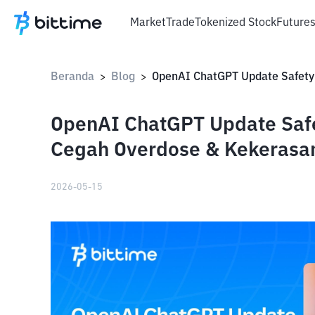
Market
Trade
Tokenized Stock
Future
Beranda
Blog
>
>
OpenAI ChatGPT Update Safe
Cegah Overdose & Kekerasa
2026-05-15