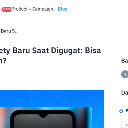
s
Product
Campaign
Blog
Beta
OpenAI ChatGPT Update Safety Baru Saat Digugat: Bisa Cegah Overdose & Kekerasan?
ty Baru Saat Digugat: Bisa
n?
Ba
Da
O