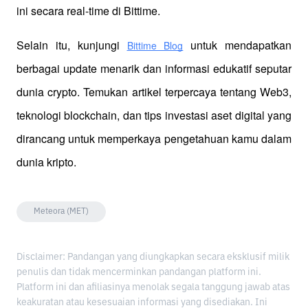
ini secara real-time di Bittime.
Selain itu, kunjungi 
 untuk mendapatkan 
Bittime Blog
berbagai update menarik dan informasi edukatif seputar 
dunia crypto. Temukan artikel terpercaya tentang Web3, 
teknologi blockchain, dan tips investasi aset digital yang 
dirancang untuk memperkaya pengetahuan kamu dalam 
dunia kripto.
Meteora (MET)
Disclaimer: Pandangan yang diungkapkan secara eksklusif milik
penulis dan tidak mencerminkan pandangan platform ini.
Platform ini dan afiliasinya menolak segala tanggung jawab atas
keakuratan atau kesesuaian informasi yang disediakan. Ini