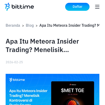
Daftar
Beranda
Blog
>
>
Apa Itu Meteora Insider
Trading? Menelisik
Kontroversi di Dunia Crypto
2026-02-25