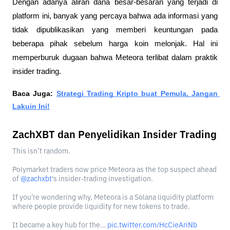
Dengan adanya aliran dana besar-besaran yang terjadi di 
platform ini, banyak yang percaya bahwa ada informasi yang 
tidak dipublikasikan yang memberi keuntungan pada 
beberapa pihak sebelum harga koin melonjak. Hal ini 
memperburuk dugaan bahwa Meteora terlibat dalam praktik 
insider trading.
Baca Juga:
Strategi Trading Kripto buat Pemula, Jangan 
Lakuin Ini!
ZachXBT dan Penyelidikan Insider Trading
This isn’t random.
Polymarket traders now price Meteora as the top suspect ahead
of
@zachxbt
's insider-trading investigation.
If you’re wondering why, Meteora is a Solana liquidity platform
where people provide liquidity for new tokens to trade.
It became a key hub for the…
pic.twitter.com/HcCieAriNb