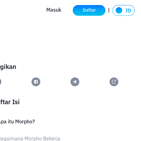
Masuk
Daftar
gikan
ftar Isi
pa itu Morpho?
Bagaimana Morpho Bekerja