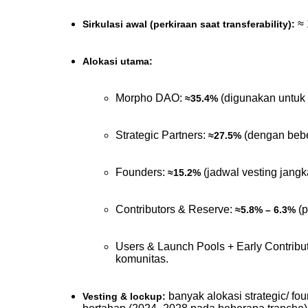
 ≈
Sirkulasi awal (perkiraan saat transferability):
Alokasi utama:
Morpho DAO: 
 (digunakan untuk 
≈35.4%
Strategic Partners: 
 (dengan beb
≈27.5%
Founders: 
 (jadwal vesting jan
≈15.2%
Contributors & Reserve: 
 (
≈5.8% – 6.3%
Users & Launch Pools + Early Contribut
komunitas.
 banyak alokasi strategic/ fou
Vesting & lockup: