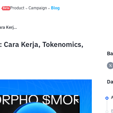
s
Product
Campaign
Blog
Beta
Mengenal Morpho (MORPHO): Cara Kerja, Tokenomics, dan Cara Penggunaanya
Cara Kerja, Tokenomics,
Ba
Da
A