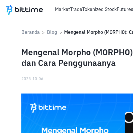
Market
Trade
Tokenized Stock
Future
Beranda
Blog
>
>
Mengenal Morpho (MORPHO): 
dan Cara Penggunaanya
2025-10-06