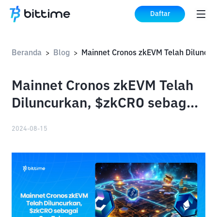
Daftar
Beranda
Blog
>
>
Mainnet Cronos zkEVM Telah
Diluncurkan, $zkCRO sebagai
Gas Token
2024-08-15