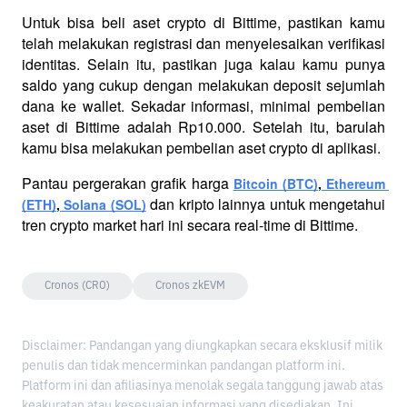
Untuk bisa beli aset crypto di Bittime, pastikan kamu 
telah melakukan registrasi dan menyelesaikan verifikasi 
identitas. Selain itu, pastikan juga kalau kamu punya 
saldo yang cukup dengan melakukan deposit sejumlah 
dana ke wallet. Sekadar informasi, minimal pembelian 
aset di Bittime adalah Rp10.000. Setelah itu, barulah 
kamu bisa melakukan pembelian aset crypto di aplikasi. 
Pantau pergerakan grafik
harga 
Bitcoin (BTC)
,
 Ethereum 
dan kripto lainnya untuk mengetahui 
(ETH)
,
 Solana (SOL)
tren crypto market hari ini secara real-time di Bittime.
Cronos (CRO)
Cronos zkEVM
Disclaimer: Pandangan yang diungkapkan secara eksklusif milik
penulis dan tidak mencerminkan pandangan platform ini.
Platform ini dan afiliasinya menolak segala tanggung jawab atas
keakuratan atau kesesuaian informasi yang disediakan. Ini