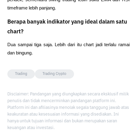
timeframe lebih panjang.
Berapa banyak indikator yang ideal dalam satu
chart?
Dua sampai tiga saja. Lebih dari itu chart jadi terlalu ramai 
dan bingung.
Trading
Trading Crypto
Disclaimer: Pandangan yang diungkapkan secara eksklusif milik
penulis dan tidak mencerminkan pandangan platform ini.
Platform ini dan afiliasinya menolak segala tanggung jawab atas
keakuratan atau kesesuaian informasi yang disediakan. Ini
hanya untuk tujuan informasi dan bukan merupakan saran
keuangan atau investasi.