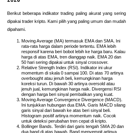
2026
Berikut beberapa indikator trading paling akurat yang sering 
dipakai trader kripto. Kami pilih yang paling umum dan mudah 
dipahami.
Moving Average (MA) termasuk EMA dan SMA. Ini 
rata-rata harga dalam periode tertentu. EMA lebih 
responsif karena beri bobot lebih ke harga baru. Kalau 
harga di atas EMA, tren dianggap naik. EMA 20 dan 
50 hari sering dipakai untuk sinyal crossover.
Relative Strength Index (RSI). Indikator ini ukur 
momentum di skala 0 sampai 100. Di atas 70 artinya 
overbought atau jenuh beli, kemungkinan harga 
koreksi turun. Di bawah 30 artinya oversold atau 
jenuh jual, kemungkinan harga naik. Divergensi RSI 
dengan harga beri sinyal pembalikan yang kuat.
Moving Average Convergence Divergence (MACD). 
Ini tunjukkan hubungan dua EMA. Garis MACD silang 
garis sinyal dari bawah ke atas beri sinyal beli. 
Histogram positif artinya momentum naik. Cocok 
untuk deteksi perubahan tren cepat di kripto.
Bollinger Bands. Terdiri dari garis tengah SMA 20 dan 
dua band di atas bawah. Band menyempit artinya 