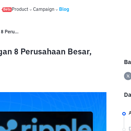
s
Product
Campaign
Blog
Beta
Kerjasama Ripple (XRP) dengan 8 Perusahaan Besar, Wajib Tahu!
gan 8 Perusahaan Besar,
Ba
Da
A
D