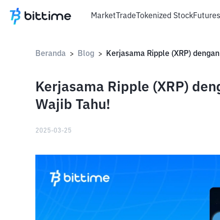
Market
Trade
Tokenized Stock
Future
Beranda
Blog
>
>
Kerjasama Ripple (XRP) den
Wajib Tahu!
2025-03-25