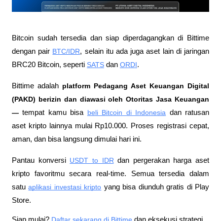
Bitcoin sudah tersedia dan siap diperdagangkan di Bittime 
dengan pair
BTC/IDR
, selain itu ada juga aset lain di jaringan 
BRC20 Bitcoin, seperti 
SATS
 dan 
ORDI
.
Bittime adalah
 platform Pedagang Aset Keuangan Digital 
(PAKD) berizin dan diawasi oleh Otoritas Jasa Keuangan 
—
 tempat kamu bisa
beli Bitcoin di Indonesia
 dan ratusan 
aset kripto lainnya mulai Rp10.000. Proses registrasi cepat, 
aman, dan bisa langsung dimulai hari ini.
Pantau konversi
USDT to IDR
 dan pergerakan harga aset 
kripto favoritmu secara real-time. Semua tersedia dalam 
satu
aplikasi investasi kripto
 yang bisa diunduh gratis di Play 
Store.
Siap mulai?
Daftar sekarang di Bittime
 dan eksekusi strategi 