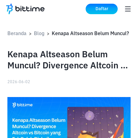
Daftar
Beranda
Blog
Kenapa Altse
>
>
Kenapa Altseason Belum
Muncul? Divergence Altcoin vs
Bitcoin yang Tak Boleh
2026-06-02
Diabaikan